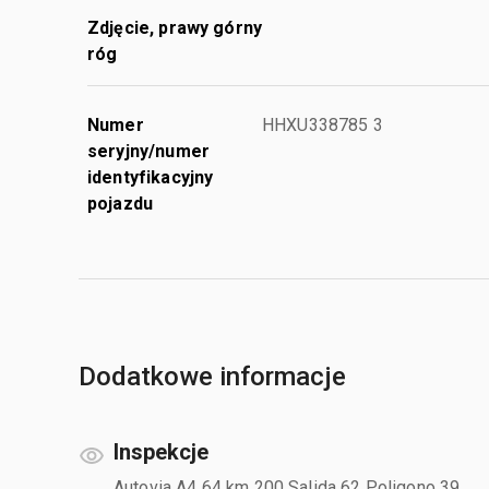
Zdjęcie, prawy górny
róg
Numer
HHXU338785 3
seryjny/numer
identyfikacyjny
pojazdu
Dodatkowe informacje
Inspekcje
Autovia A4 64 km 200 Salida 62 Poligono 39,