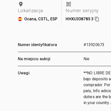
Lokalizacja
Numer seryjny
Ocana, CSTL, ESP
HHXU338785 3
Numer identyfikatora
#13920673
Na miejscu aukcji
Nie
Uwagi
**NO LIBRE DE
bajo deposito 
comprador. Por 
país, Info adic
duties are the 
in your country. 