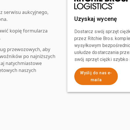
z serwisu aukcyjnego,
Uzyskaj wycenę
ona.
awić kopię formularza
Dostarcz swój sprzęt ciężk
.
przez Ritchie Bros. komp
wysyłkowym bezpośrednio 
ług przewozowych, aby
usłudze dostarczania przez
zewoźników po najniższych
swój sprzęt ciężki szybko
kaj natychmiastowe
netowych naszych
Wyślij do nas e-
maila