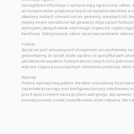
Szczegółowe informacje o sprzęcie mają ograniczony zakres, a
ani komponentów urządzenia innych niż wyraźnie określone w ni
składamy żadnych oświadczeń ani gwarancji, wyraźnych lub d
między innymi oświadczeń lub gwarancji dotyczących funkcjon
wymogami jakiegokolwiek właściwego organu lub organu regula
handlowej. Zdecydowanie zaleca się przeprowadzenie własnej s
Funkcje
Sprzęt nie jest testowany pod obciążeniem ani uruchamiany na
gwarantujemy, że sprzęt działa zgodnie ze specyfikacjami pro
jakichkolwiek aspektów funkcjonalności innych niż te jednozn
wybrane zdjęcia poszczególnych elementów podwozia, które m
Wymiary
Podane wymiary mają jedynie charakter szacunkowy. Rzeczywis
ciężarówki/przyczepy oraz konfiguracji/pozycji załadowanej 
przed opuszczeniem naszego placu aukcyjnego, aby upewnić si
pomiary powinny zostać zweryfikowane przez nabywcę. Nie nal