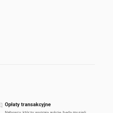
Opłaty transakcyjne
Nabywcy, którzy wygrają aukcję, będą musieli