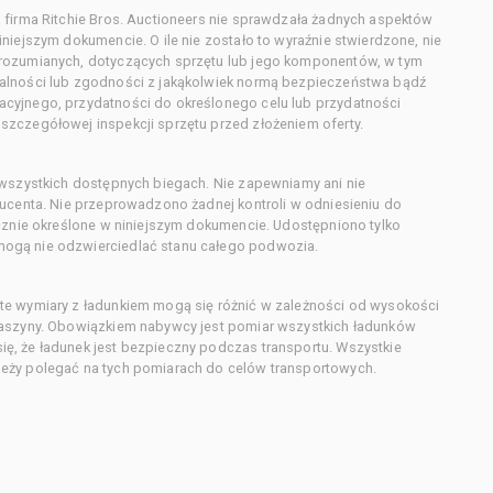
 firma Ritchie Bros. Auctioneers nie sprawdzała żadnych aspektów
niejszym dokumencie. O ile nie zostało to wyraźnie stwierdzone, nie
orozumianych, dotyczących sprzętu lub jego komponentów, w tym
alności lub zgodności z jakąkolwiek normą bezpieczeństwa bądź
cyjnego, przydatności do określonego celu lub przydatności
zczegółowej inspekcji sprzętu przed złożeniem oferty.
 wszystkich dostępnych biegach. Nie zapewniamy ani nie
ducenta. Nie przeprowadzono żadnej kontroli w odniesieniu do
acznie określone w niniejszym dokumencie. Udostępniono tylko
ogą nie odzwierciedlać stanu całego podwozia.
te wymiary z ładunkiem mogą się różnić w zależności od wysokości
maszyny. Obowiązkiem nabywcy jest pomiar wszystkich ładunków
ę, że ładunek jest bezpieczny podczas transportu. Wszystkie
eży polegać na tych pomiarach do celów transportowych.