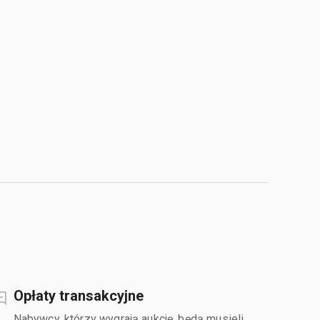
Opłaty transakcyjne
Nabywcy, którzy wygrają aukcję, będą musieli