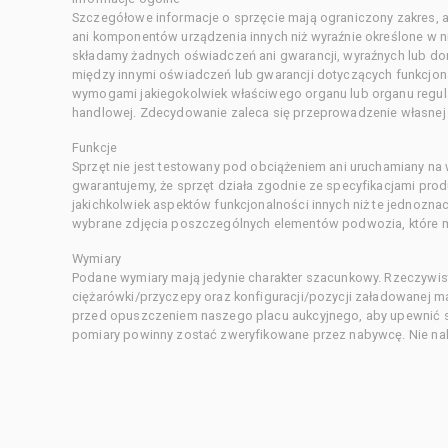
Szczegółowe informacje o sprzęcie mają ograniczony zakres, a
ani komponentów urządzenia innych niż wyraźnie określone w ni
składamy żadnych oświadczeń ani gwarancji, wyraźnych lub d
między innymi oświadczeń lub gwarancji dotyczących funkcjon
wymogami jakiegokolwiek właściwego organu lub organu regula
handlowej. Zdecydowanie zaleca się przeprowadzenie własnej s
Funkcje
Sprzęt nie jest testowany pod obciążeniem ani uruchamiany na
gwarantujemy, że sprzęt działa zgodnie ze specyfikacjami pro
jakichkolwiek aspektów funkcjonalności innych niż te jednozn
wybrane zdjęcia poszczególnych elementów podwozia, które m
Wymiary
Podane wymiary mają jedynie charakter szacunkowy. Rzeczywis
ciężarówki/przyczepy oraz konfiguracji/pozycji załadowanej 
przed opuszczeniem naszego placu aukcyjnego, aby upewnić si
pomiary powinny zostać zweryfikowane przez nabywcę. Nie nal