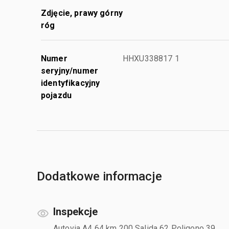
Zdjęcie, prawy górny
róg
Numer
HHXU338817 1
seryjny/numer
identyfikacyjny
pojazdu
Dodatkowe informacje
Inspekcje
Autovia A4 64 km 200 Salida 62 Poligono 39,