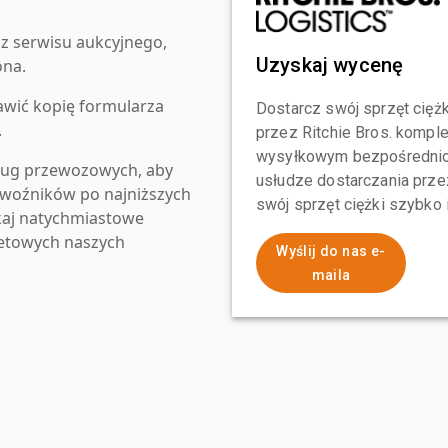
z serwisu aukcyjnego,
Uzyskaj wycenę
ona.
awić kopię formularza
Dostarcz swój sprzęt ciężk
.
przez Ritchie Bros. komp
wysyłkowym bezpośrednio 
ług przewozowych, aby
usłudze dostarczania przez
zewoźników po najniższych
swój sprzęt ciężki szybko
kaj natychmiastowe
netowych naszych
Wyślij do nas e-
maila