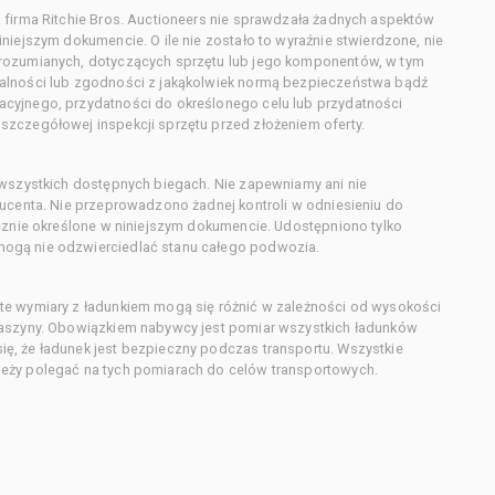
 firma Ritchie Bros. Auctioneers nie sprawdzała żadnych aspektów
niejszym dokumencie. O ile nie zostało to wyraźnie stwierdzone, nie
orozumianych, dotyczących sprzętu lub jego komponentów, w tym
alności lub zgodności z jakąkolwiek normą bezpieczeństwa bądź
cyjnego, przydatności do określonego celu lub przydatności
zczegółowej inspekcji sprzętu przed złożeniem oferty.
 wszystkich dostępnych biegach. Nie zapewniamy ani nie
ducenta. Nie przeprowadzono żadnej kontroli w odniesieniu do
acznie określone w niniejszym dokumencie. Udostępniono tylko
ogą nie odzwierciedlać stanu całego podwozia.
te wymiary z ładunkiem mogą się różnić w zależności od wysokości
maszyny. Obowiązkiem nabywcy jest pomiar wszystkich ładunków
ę, że ładunek jest bezpieczny podczas transportu. Wszystkie
eży polegać na tych pomiarach do celów transportowych.