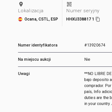
Lokalizacja
Numer seryjny
Ocana, CSTL, ESP
HHXU338817 1
Numer identyfikatora
#13920674
Na miejscu aukcji
Nie
Uwagi
**NO LIBRE DE
bajo deposito 
comprador. Por 
país, Info adic
duties are the 
in your country. 