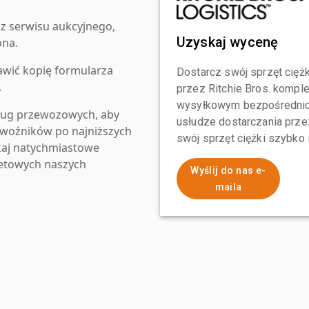
z serwisu aukcyjnego,
Uzyskaj wycenę
ona.
awić kopię formularza
Dostarcz swój sprzęt ciężk
.
przez Ritchie Bros. komp
wysyłkowym bezpośrednio 
ług przewozowych, aby
usłudze dostarczania przez
zewoźników po najniższych
swój sprzęt ciężki szybko
kaj natychmiastowe
netowych naszych
Wyślij do nas e-
maila