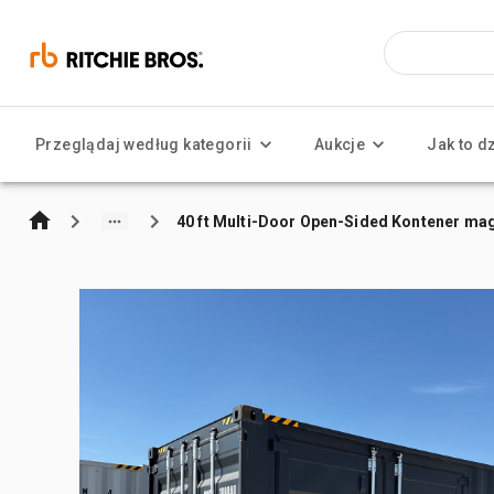
Przeglądaj według kategorii
Aukcje
Jak to d
40 ft Multi-Door Open-Sided Kontener m