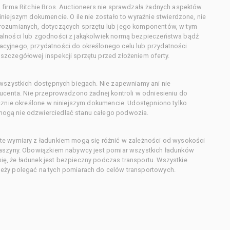
 firma Ritchie Bros. Auctioneers nie sprawdzała żadnych aspektów
niejszym dokumencie. O ile nie zostało to wyraźnie stwierdzone, nie
orozumianych, dotyczących sprzętu lub jego komponentów, w tym
alności lub zgodności z jakąkolwiek normą bezpieczeństwa bądź
cyjnego, przydatności do określonego celu lub przydatności
zczegółowej inspekcji sprzętu przed złożeniem oferty.
 wszystkich dostępnych biegach. Nie zapewniamy ani nie
ducenta. Nie przeprowadzono żadnej kontroli w odniesieniu do
acznie określone w niniejszym dokumencie. Udostępniono tylko
ogą nie odzwierciedlać stanu całego podwozia.
te wymiary z ładunkiem mogą się różnić w zależności od wysokości
maszyny. Obowiązkiem nabywcy jest pomiar wszystkich ładunków
ę, że ładunek jest bezpieczny podczas transportu. Wszystkie
eży polegać na tych pomiarach do celów transportowych.