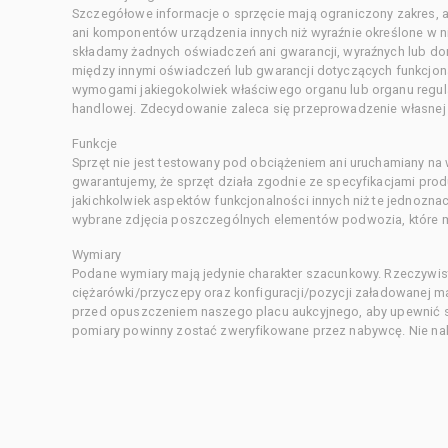
Szczegółowe informacje o sprzęcie mają ograniczony zakres, a
ani komponentów urządzenia innych niż wyraźnie określone w ni
składamy żadnych oświadczeń ani gwarancji, wyraźnych lub d
między innymi oświadczeń lub gwarancji dotyczących funkcjon
wymogami jakiegokolwiek właściwego organu lub organu regula
handlowej. Zdecydowanie zaleca się przeprowadzenie własnej s
Funkcje
Sprzęt nie jest testowany pod obciążeniem ani uruchamiany na
gwarantujemy, że sprzęt działa zgodnie ze specyfikacjami pro
jakichkolwiek aspektów funkcjonalności innych niż te jednozn
wybrane zdjęcia poszczególnych elementów podwozia, które m
Wymiary
Podane wymiary mają jedynie charakter szacunkowy. Rzeczywis
ciężarówki/przyczepy oraz konfiguracji/pozycji załadowanej 
przed opuszczeniem naszego placu aukcyjnego, aby upewnić si
pomiary powinny zostać zweryfikowane przez nabywcę. Nie nal