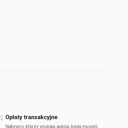
Opłaty transakcyjne
Nabywcy, którzy wygrają aukcję, będą musieli