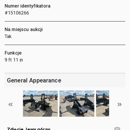
Numer identyfikatora
#15106266
Na miejscu aukcji
Tak
Funkcje
9 ft 11 in
General Appearance
Zdjęcie, lewy górny