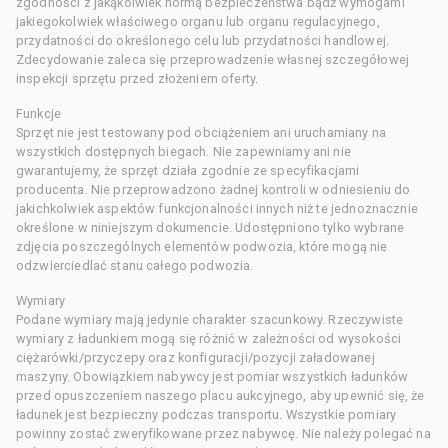
zgodności z jakąkolwiek normą bezpieczeństwa bądź wymogami
jakiegokolwiek właściwego organu lub organu regulacyjnego,
przydatności do określonego celu lub przydatności handlowej.
Zdecydowanie zaleca się przeprowadzenie własnej szczegółowej
inspekcji sprzętu przed złożeniem oferty.
Funkcje
Sprzęt nie jest testowany pod obciążeniem ani uruchamiany na
wszystkich dostępnych biegach. Nie zapewniamy ani nie
gwarantujemy, że sprzęt działa zgodnie ze specyfikacjami
producenta. Nie przeprowadzono żadnej kontroli w odniesieniu do
jakichkolwiek aspektów funkcjonalności innych niż te jednoznacznie
określone w niniejszym dokumencie. Udostępniono tylko wybrane
zdjęcia poszczególnych elementów podwozia, które mogą nie
odzwierciedlać stanu całego podwozia.
Wymiary
Podane wymiary mają jedynie charakter szacunkowy. Rzeczywiste
wymiary z ładunkiem mogą się różnić w zależności od wysokości
ciężarówki/przyczepy oraz konfiguracji/pozycji załadowanej
maszyny. Obowiązkiem nabywcy jest pomiar wszystkich ładunków
przed opuszczeniem naszego placu aukcyjnego, aby upewnić się, że
ładunek jest bezpieczny podczas transportu. Wszystkie pomiary
powinny zostać zweryfikowane przez nabywcę. Nie należy polegać na