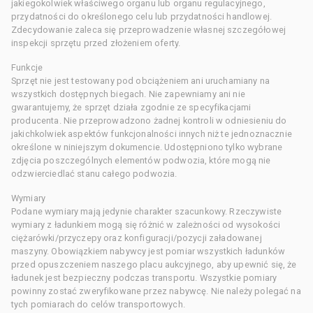
jakiegokolwiek właściwego organu lub organu regulacyjnego,
przydatności do określonego celu lub przydatności handlowej.
Zdecydowanie zaleca się przeprowadzenie własnej szczegółowej
inspekcji sprzętu przed złożeniem oferty.
Funkcje
Sprzęt nie jest testowany pod obciążeniem ani uruchamiany na
wszystkich dostępnych biegach. Nie zapewniamy ani nie
gwarantujemy, że sprzęt działa zgodnie ze specyfikacjami
producenta. Nie przeprowadzono żadnej kontroli w odniesieniu do
jakichkolwiek aspektów funkcjonalności innych niż te jednoznacznie
określone w niniejszym dokumencie. Udostępniono tylko wybrane
zdjęcia poszczególnych elementów podwozia, które mogą nie
odzwierciedlać stanu całego podwozia.
Wymiary
Podane wymiary mają jedynie charakter szacunkowy. Rzeczywiste
wymiary z ładunkiem mogą się różnić w zależności od wysokości
ciężarówki/przyczepy oraz konfiguracji/pozycji załadowanej
maszyny. Obowiązkiem nabywcy jest pomiar wszystkich ładunków
przed opuszczeniem naszego placu aukcyjnego, aby upewnić się, że
ładunek jest bezpieczny podczas transportu. Wszystkie pomiary
powinny zostać zweryfikowane przez nabywcę. Nie należy polegać na
tych pomiarach do celów transportowych.