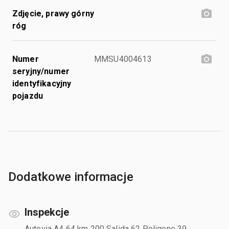
Zdjęcie, prawy górny
róg
Numer
MMSU4004613
seryjny/numer
identyfikacyjny
pojazdu
Dodatkowe informacje
Inspekcje
Autovia A4 64 km 200 Salida 62 Poligono 39,