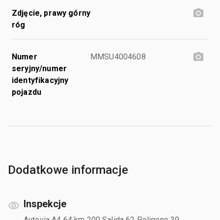
Zdjęcie, prawy górny
róg
Numer
MMSU4004608
seryjny/numer
identyfikacyjny
pojazdu
Dodatkowe informacje
Inspekcje
Autovia A4 64 km 200 Salida 62 Poligono 39,