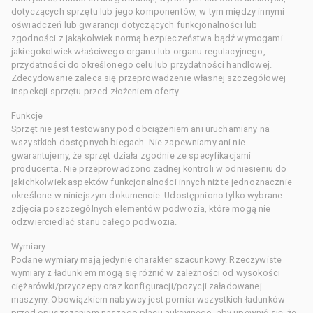
dotyczących sprzętu lub jego komponentów, w tym między innymi
oświadczeń lub gwarancji dotyczących funkcjonalności lub
zgodności z jakąkolwiek normą bezpieczeństwa bądź wymogami
jakiegokolwiek właściwego organu lub organu regulacyjnego,
przydatności do określonego celu lub przydatności handlowej.
Zdecydowanie zaleca się przeprowadzenie własnej szczegółowej
inspekcji sprzętu przed złożeniem oferty.
Funkcje
Sprzęt nie jest testowany pod obciążeniem ani uruchamiany na
wszystkich dostępnych biegach. Nie zapewniamy ani nie
gwarantujemy, że sprzęt działa zgodnie ze specyfikacjami
producenta. Nie przeprowadzono żadnej kontroli w odniesieniu do
jakichkolwiek aspektów funkcjonalności innych niż te jednoznacznie
określone w niniejszym dokumencie. Udostępniono tylko wybrane
zdjęcia poszczególnych elementów podwozia, które mogą nie
odzwierciedlać stanu całego podwozia.
Wymiary
Podane wymiary mają jedynie charakter szacunkowy. Rzeczywiste
wymiary z ładunkiem mogą się różnić w zależności od wysokości
ciężarówki/przyczepy oraz konfiguracji/pozycji załadowanej
maszyny. Obowiązkiem nabywcy jest pomiar wszystkich ładunków
przed opuszczeniem naszego placu aukcyjnego, aby upewnić się, że