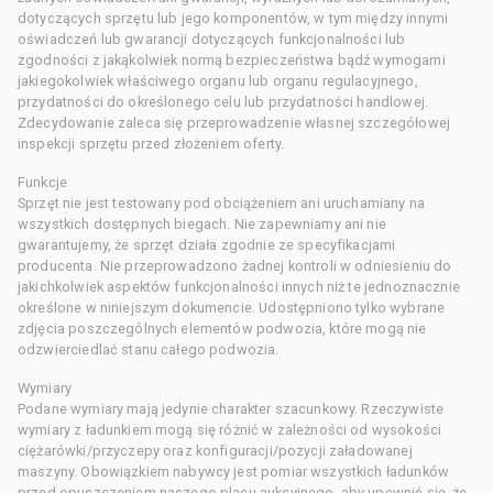
dotyczących sprzętu lub jego komponentów, w tym między innymi
oświadczeń lub gwarancji dotyczących funkcjonalności lub
zgodności z jakąkolwiek normą bezpieczeństwa bądź wymogami
jakiegokolwiek właściwego organu lub organu regulacyjnego,
przydatności do określonego celu lub przydatności handlowej.
Zdecydowanie zaleca się przeprowadzenie własnej szczegółowej
inspekcji sprzętu przed złożeniem oferty.
Funkcje
Sprzęt nie jest testowany pod obciążeniem ani uruchamiany na
wszystkich dostępnych biegach. Nie zapewniamy ani nie
gwarantujemy, że sprzęt działa zgodnie ze specyfikacjami
producenta. Nie przeprowadzono żadnej kontroli w odniesieniu do
jakichkolwiek aspektów funkcjonalności innych niż te jednoznacznie
określone w niniejszym dokumencie. Udostępniono tylko wybrane
zdjęcia poszczególnych elementów podwozia, które mogą nie
odzwierciedlać stanu całego podwozia.
Wymiary
Podane wymiary mają jedynie charakter szacunkowy. Rzeczywiste
wymiary z ładunkiem mogą się różnić w zależności od wysokości
ciężarówki/przyczepy oraz konfiguracji/pozycji załadowanej
maszyny. Obowiązkiem nabywcy jest pomiar wszystkich ładunków
przed opuszczeniem naszego placu aukcyjnego, aby upewnić się, że