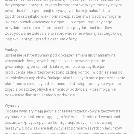
dotyczących sprzętu lub jego komponentów, w tym między innymi
oświadczeń lub gwarancji dotyczących funkcjonalności lub
zgodności z jakąkolwiek normą bezpieczeństwa bądź wymogami
jakiegokolwiek właściwego organu lub organu regulacyjnego,
przydatności do określonego celu lub przydatności handlowej.
Zdecydowanie zaleca się przeprowadzenie własnej szczegółowej
inspekcji sprzętu przed złożeniem oferty.
Funkcje
Sprzęt nie jest testowany pod obciążeniem ani uruchamiany na
wszystkich dostępnych biegach. Nie zapewniamy ani nie
gwarantujemy, że sprzęt działa zgodnie ze specyfikacjami
producenta. Nie przeprowadzono żadnej kontroli w odniesieniu do
jakichkolwiek aspektów funkcjonalności innych niż te jednoznacznie
określone w niniejszym dokumencie. Udostępniono tylko wybrane
zdjęcia poszczególnych elementów podwozia, które mogą nie
odzwierciedlać stanu całego podwozia.
Wymiary
Podane wymiary mają jedynie charakter szacunkowy. Rzeczywiste
wymiary z ładunkiem mogą się różnić w zależności od wysokości
ciężarówki/przyczepy oraz konfiguracji/pozycji załadowanej
maszyny. Obowiązkiem nabywcy jest pomiar wszystkich ładunków
przed opuszczeniem naszego placu aukcyjnego, aby upewnić się, że