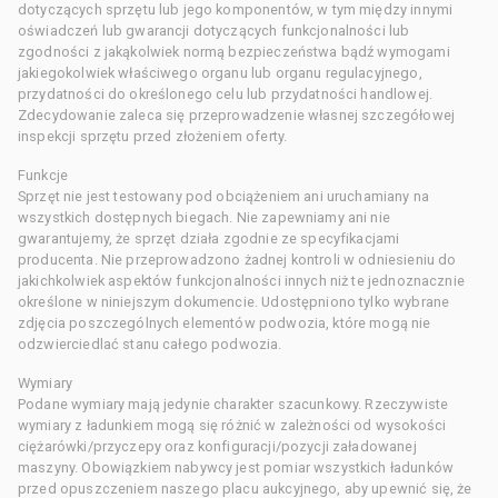
dotyczących sprzętu lub jego komponentów, w tym między innymi
oświadczeń lub gwarancji dotyczących funkcjonalności lub
zgodności z jakąkolwiek normą bezpieczeństwa bądź wymogami
jakiegokolwiek właściwego organu lub organu regulacyjnego,
przydatności do określonego celu lub przydatności handlowej.
Zdecydowanie zaleca się przeprowadzenie własnej szczegółowej
inspekcji sprzętu przed złożeniem oferty.
Funkcje
Sprzęt nie jest testowany pod obciążeniem ani uruchamiany na
wszystkich dostępnych biegach. Nie zapewniamy ani nie
gwarantujemy, że sprzęt działa zgodnie ze specyfikacjami
producenta. Nie przeprowadzono żadnej kontroli w odniesieniu do
jakichkolwiek aspektów funkcjonalności innych niż te jednoznacznie
określone w niniejszym dokumencie. Udostępniono tylko wybrane
zdjęcia poszczególnych elementów podwozia, które mogą nie
odzwierciedlać stanu całego podwozia.
Wymiary
Podane wymiary mają jedynie charakter szacunkowy. Rzeczywiste
wymiary z ładunkiem mogą się różnić w zależności od wysokości
ciężarówki/przyczepy oraz konfiguracji/pozycji załadowanej
maszyny. Obowiązkiem nabywcy jest pomiar wszystkich ładunków
przed opuszczeniem naszego placu aukcyjnego, aby upewnić się, że