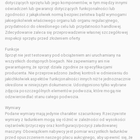
dotyczących sprzętu lub jego komponentów, w tym między innymi
oświadczeń lub gwarancji dotyczących funkcjonalności lub
zgodności z jakąkolwiek normą bezpieczeństwa bądź wymogami
jakiegokolwiek właściwego organu lub organu regulacyjnego,
przydatności do określonego celu lub przydatności handlowej.
Zdecydowanie zaleca się przeprowadzenie własnej szczegółowej
inspekcji sprzętu przed złożeniem oferty.
Funkcje
Sprzęt nie jest testowany pod obciążeniem ani uruchamiany na
wszystkich dostępnych biegach. Nie zapewniamy ani nie
gwarantujemy, że sprzęt działa zgodnie ze specyfikacjami
producenta. Nie przeprowadzono żadnej kontroli w odniesieniu do
jakichkolwiek aspektów funkcjonalności innych niż te jednoznacznie
określone w niniejszym dokumencie. Udostępniono tylko wybrane
zdjęcia poszczególnych elementów podwozia, które mogą nie
odzwierciedlać stanu całego podwozia.
Wymiary
Podane wymiary mają jedynie charakter szacunkowy. Rzeczywiste
wymiary z ładunkiem mogą się różnić w zależności od wysokości
ciężarówki/przyczepy oraz konfiguracji/pozycji załadowanej
maszyny. Obowiązkiem nabywcy jest pomiar wszystkich ładunków
przed opuszczeniem naszego placu aukcyjnego, aby upewnić się, że