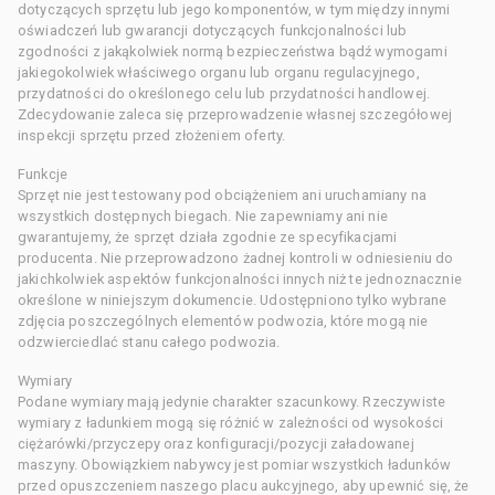
dotyczących sprzętu lub jego komponentów, w tym między innymi
oświadczeń lub gwarancji dotyczących funkcjonalności lub
zgodności z jakąkolwiek normą bezpieczeństwa bądź wymogami
jakiegokolwiek właściwego organu lub organu regulacyjnego,
przydatności do określonego celu lub przydatności handlowej.
Zdecydowanie zaleca się przeprowadzenie własnej szczegółowej
inspekcji sprzętu przed złożeniem oferty.
Funkcje
Sprzęt nie jest testowany pod obciążeniem ani uruchamiany na
wszystkich dostępnych biegach. Nie zapewniamy ani nie
gwarantujemy, że sprzęt działa zgodnie ze specyfikacjami
producenta. Nie przeprowadzono żadnej kontroli w odniesieniu do
jakichkolwiek aspektów funkcjonalności innych niż te jednoznacznie
określone w niniejszym dokumencie. Udostępniono tylko wybrane
zdjęcia poszczególnych elementów podwozia, które mogą nie
odzwierciedlać stanu całego podwozia.
Wymiary
Podane wymiary mają jedynie charakter szacunkowy. Rzeczywiste
wymiary z ładunkiem mogą się różnić w zależności od wysokości
ciężarówki/przyczepy oraz konfiguracji/pozycji załadowanej
maszyny. Obowiązkiem nabywcy jest pomiar wszystkich ładunków
przed opuszczeniem naszego placu aukcyjnego, aby upewnić się, że