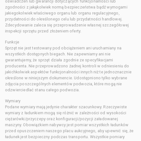
oświadczeń lub gwarancji dotyczących funkcjonalności lub
zgodności z jakąkolwiek normą bezpieczeństwa bądź wymogami
jakiegokolwiek właściwego organu lub organu regulacyjnego,
przydatności do określonego celu lub przydatności handlowej.
Zdecydowanie zaleca się przeprowadzenie własnej szczegółowej
inspekcji sprzętu przed złożeniem oferty.
Funkcje
Sprzęt nie jest testowany pod obciążeniem ani uruchamiany na
wszystkich dostępnych biegach. Nie zapewniamy ani nie
gwarantujemy, że sprzęt działa zgodnie ze specyfikacjami
producenta. Nie przeprowadzono żadnej kontroli w odniesieniu do
jakichkolwiek aspektów funkcjonalności innych niż te jednoznacznie
określone w niniejszym dokumencie. Udostępniono tylko wybrane
zdjęcia poszczególnych elementów podwozia, które mogą nie
odzwierciedlać stanu całego podwozia.
Wymiary
Podane wymiary mają jedynie charakter szacunkowy. Rzeczywiste
wymiary z ładunkiem mogą się różnić w zależności od wysokości
ciężarówki/przyczepy oraz konfiguracji/pozycji załadowanej
maszyny. Obowiązkiem nabywcy jest pomiar wszystkich ładunków
przed opuszczeniem naszego placu aukcyjnego, aby upewnić się, że
ładunek jest bezpieczny podczas transportu. Wszystkie pomiary