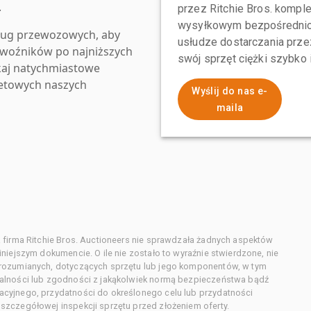
.
przez Ritchie Bros. komp
wysyłkowym bezpośrednio 
ług przewozowych, aby
usłudze dostarczania przez
zewoźników po najniższych
swój sprzęt ciężki szybko
kaj natychmiastowe
netowych naszych
Wyślij do nas e-
maila
 firma Ritchie Bros. Auctioneers nie sprawdzała żadnych aspektów
niejszym dokumencie. O ile nie zostało to wyraźnie stwierdzone, nie
orozumianych, dotyczących sprzętu lub jego komponentów, w tym
alności lub zgodności z jakąkolwiek normą bezpieczeństwa bądź
cyjnego, przydatności do określonego celu lub przydatności
zczegółowej inspekcji sprzętu przed złożeniem oferty.