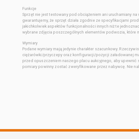
Funkcje
Sprzęt nie jest testowany pod obciążeniem ani uruchamiany na
gwarantujemy, że sprzęt działa zgodnie ze specyfikacjami pro
jakichkolwiek aspektów funkcjonalności innych niż te jednozn
wybrane zdjęcia poszczególnych elementów podwozia, które m
Wymiary
Podane wymiary mają jedynie charakter szacunkowy. Rzeczywis
ciężarówki/przyczepy oraz konfiguracji/pozycji załadowanej 
przed opuszczeniem naszego placu aukcyjnego, aby upewnić si
pomiary powinny zostać zweryfikowane przez nabywcę. Nie nal