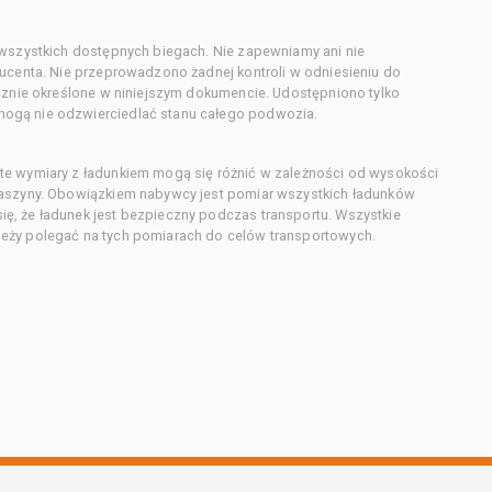
 wszystkich dostępnych biegach. Nie zapewniamy ani nie
ducenta. Nie przeprowadzono żadnej kontroli w odniesieniu do
acznie określone w niniejszym dokumencie. Udostępniono tylko
ogą nie odzwierciedlać stanu całego podwozia.
te wymiary z ładunkiem mogą się różnić w zależności od wysokości
maszyny. Obowiązkiem nabywcy jest pomiar wszystkich ładunków
ę, że ładunek jest bezpieczny podczas transportu. Wszystkie
eży polegać na tych pomiarach do celów transportowych.