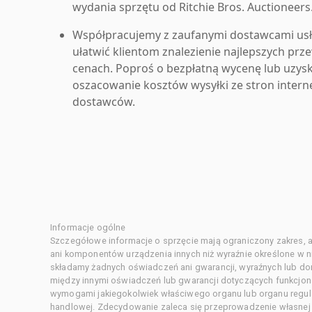
wydania sprzętu od Ritchie Bros. Auctioneers
Współpracujemy z zaufanymi dostawcami us
ułatwić klientom znalezienie najlepszych pr
cenach. Poproś o bezpłatną wycenę lub uzys
oszacowanie kosztów wysyłki ze stron inter
dostawców.
Informacje ogólne
Szczegółowe informacje o sprzęcie mają ograniczony zakres, a
ani komponentów urządzenia innych niż wyraźnie określone w ni
składamy żadnych oświadczeń ani gwarancji, wyraźnych lub d
między innymi oświadczeń lub gwarancji dotyczących funkcjon
wymogami jakiegokolwiek właściwego organu lub organu regula
handlowej. Zdecydowanie zaleca się przeprowadzenie własnej s