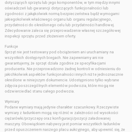
dotyczących sprzętu lub jego komponentów, w tym między innymi
oświadczeń lub gwarancji dotyczących funkcjonalności lub
zgodności z jakąkolwiek normą bezpieczeństwa bądź wymogami
jakiegokolwiek właściwego organu lub organu regulacyjnego,
przydatności do określonego celu lub przydatności handlowej.
Zdecydowanie zaleca się przeprowadzenie własnej szczegółowej
inspekcji sprzętu przed złożeniem oferty.
Funkcje
Sprzęt nie jest testowany pod obciążeniem ani uruchamiany na
wszystkich dostępnych biegach. Nie zapewniamy ani nie
gwarantujemy, że sprzęt działa zgodnie ze specyfikacjami
producenta. Nie przeprowadzono żadnej kontroli w odniesieniu do
jakichkolwiek aspektów funkcjonalności innych niż te jednoznacznie
określone w niniejszym dokumencie. Udostępniono tylko wybrane
zdjęcia poszczególnych elementów podwozia, które mogą nie
odzwierciedlać stanu całego podwozia.
Wymiary
Podane wymiary mają jedynie charakter szacunkowy. Rzeczywiste
wymiary z ładunkiem mogą się różnić w zależności od wysokości
ciężarówki/przyczepy oraz konfiguracji/pozycji załadowanej
maszyny. Obowiązkiem nabywcy jest pomiar wszystkich ładunków
przed opuszczeniem naszego placu aukcyjnego, aby upewnić się, że