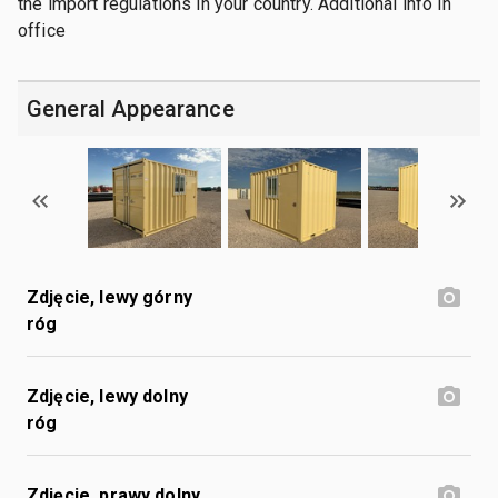
the import regulations in your country. Additional info in
office
General Appearance
Zdjęcie, lewy górny
róg
Zdjęcie, lewy dolny
róg
Zdjęcie, prawy dolny