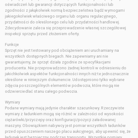
oświadczeń lub gwarancji dotyczących funkcjonalności lub
zgodności z jakąkolwiek normą bezpieczeństwa bądź wymogami
jakiegokolwiek właściwego organu lub organu regulacyjnego,
przydatności do określonego celu lub przydatności handlowej.
Zdecydowanie zaleca się przeprowadzenie własnej szczegółowej
inspekcji sprzętu przed złożeniem oferty.
Funkcje
Sprzęt nie jest testowany pod obciążeniem ani uruchamiany na
wszystkich dostępnych biegach. Nie zapewniamy ani nie
gwarantujemy, że sprzęt działa zgodnie ze specyfikacjami
producenta. Nie przeprowadzono żadnej kontroli w odniesieniu do
jakichkolwiek aspektów funkcjonalności innych niż te jednoznacznie
określone w niniejszym dokumencie. Udostępniono tylko wybrane
zdjęcia poszczególnych elementów podwozia, które mogą nie
odzwierciedlać stanu całego podwozia.
Wymiary
Podane wymiary mają jedynie charakter szacunkowy. Rzeczywiste
wymiary z ładunkiem mogą się różnić w zależności od wysokości
ciężarówki/przyczepy oraz konfiguracji/pozycji załadowanej
maszyny. Obowiązkiem nabywcy jest pomiar wszystkich ładunków
przed opuszczeniem naszego placu aukcyjnego, aby upewnić się, że
ładunek jest bezpieczny podczas transportu. Wszystkie pomiary