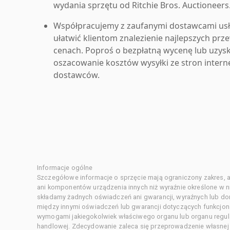
wydania sprzętu od Ritchie Bros. Auctioneers
Współpracujemy z zaufanymi dostawcami us
ułatwić klientom znalezienie najlepszych pr
cenach. Poproś o bezpłatną wycenę lub uzys
oszacowanie kosztów wysyłki ze stron inter
dostawców.
Informacje ogólne
Szczegółowe informacje o sprzęcie mają ograniczony zakres, a
ani komponentów urządzenia innych niż wyraźnie określone w ni
składamy żadnych oświadczeń ani gwarancji, wyraźnych lub d
między innymi oświadczeń lub gwarancji dotyczących funkcjon
wymogami jakiegokolwiek właściwego organu lub organu regula
handlowej. Zdecydowanie zaleca się przeprowadzenie własnej s