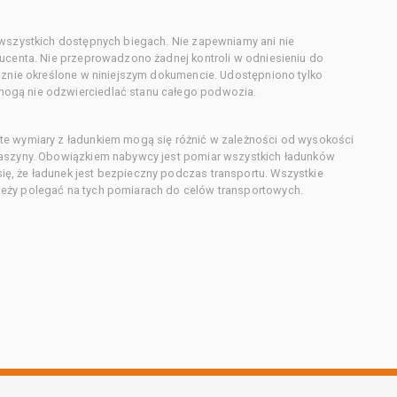
 wszystkich dostępnych biegach. Nie zapewniamy ani nie
ducenta. Nie przeprowadzono żadnej kontroli w odniesieniu do
acznie określone w niniejszym dokumencie. Udostępniono tylko
ogą nie odzwierciedlać stanu całego podwozia.
te wymiary z ładunkiem mogą się różnić w zależności od wysokości
maszyny. Obowiązkiem nabywcy jest pomiar wszystkich ładunków
ę, że ładunek jest bezpieczny podczas transportu. Wszystkie
eży polegać na tych pomiarach do celów transportowych.