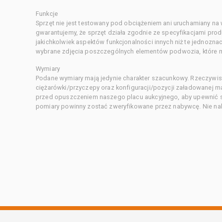
Funkcje
Sprzęt nie jest testowany pod obciążeniem ani uruchamiany na
gwarantujemy, że sprzęt działa zgodnie ze specyfikacjami pro
jakichkolwiek aspektów funkcjonalności innych niż te jednozn
wybrane zdjęcia poszczególnych elementów podwozia, które m
Wymiary
Podane wymiary mają jedynie charakter szacunkowy. Rzeczywis
ciężarówki/przyczepy oraz konfiguracji/pozycji załadowanej 
przed opuszczeniem naszego placu aukcyjnego, aby upewnić si
pomiary powinny zostać zweryfikowane przez nabywcę. Nie nal