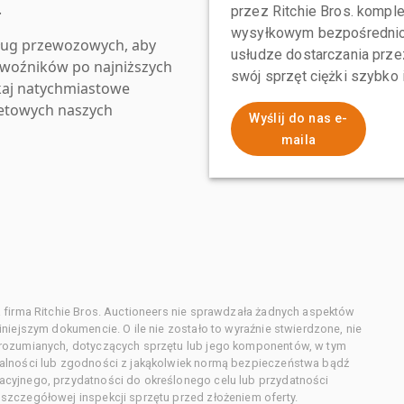
.
przez Ritchie Bros. komp
wysyłkowym bezpośrednio 
ług przewozowych, aby
usłudze dostarczania przez
zewoźników po najniższych
swój sprzęt ciężki szybko
kaj natychmiastowe
netowych naszych
Wyślij do nas e-
maila
 firma Ritchie Bros. Auctioneers nie sprawdzała żadnych aspektów
niejszym dokumencie. O ile nie zostało to wyraźnie stwierdzone, nie
orozumianych, dotyczących sprzętu lub jego komponentów, w tym
alności lub zgodności z jakąkolwiek normą bezpieczeństwa bądź
cyjnego, przydatności do określonego celu lub przydatności
zczegółowej inspekcji sprzętu przed złożeniem oferty.