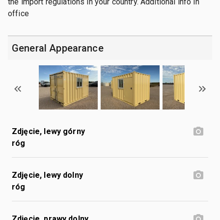
the import regulations in your country. Additional info in
office
General Appearance
Zdjęcie, lewy górny
róg
Zdjęcie, lewy dolny
róg
Zdjęcie, prawy dolny