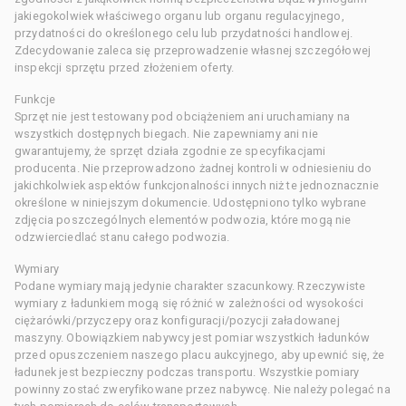
jakiegokolwiek właściwego organu lub organu regulacyjnego,
przydatności do określonego celu lub przydatności handlowej.
Zdecydowanie zaleca się przeprowadzenie własnej szczegółowej
inspekcji sprzętu przed złożeniem oferty.
Funkcje
Sprzęt nie jest testowany pod obciążeniem ani uruchamiany na
wszystkich dostępnych biegach. Nie zapewniamy ani nie
gwarantujemy, że sprzęt działa zgodnie ze specyfikacjami
producenta. Nie przeprowadzono żadnej kontroli w odniesieniu do
jakichkolwiek aspektów funkcjonalności innych niż te jednoznacznie
określone w niniejszym dokumencie. Udostępniono tylko wybrane
zdjęcia poszczególnych elementów podwozia, które mogą nie
odzwierciedlać stanu całego podwozia.
Wymiary
Podane wymiary mają jedynie charakter szacunkowy. Rzeczywiste
wymiary z ładunkiem mogą się różnić w zależności od wysokości
ciężarówki/przyczepy oraz konfiguracji/pozycji załadowanej
maszyny. Obowiązkiem nabywcy jest pomiar wszystkich ładunków
przed opuszczeniem naszego placu aukcyjnego, aby upewnić się, że
ładunek jest bezpieczny podczas transportu. Wszystkie pomiary
powinny zostać zweryfikowane przez nabywcę. Nie należy polegać na