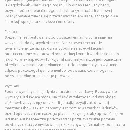
jakiegokolwiek właściwego organu lub organu regulacyjnego,
przydatności do określonego celu lub przydatności handlowej.
Zdecydowanie zaleca się przeprowadzenie własnej szczegółowej
inspekcji sprzętu przed złożeniem oferty.
Funkcje
Sprzęt nie jest testowany pod obciążeniem ani uruchamiany na
wszystkich dostępnych biegach. Nie zapewniamy ani nie
gwarantujemy, że sprzęt działa zgodnie ze specyfikacjami
producenta. Nie przeprowadzono żadnej kontroli w odniesieniu do
jakichkolwiek aspektów funkcjonalności innych niż te jednoznacznie
określone w niniejszym dokumencie. Udostępniono tylko wybrane
zdjęcia poszczególnych elementów podwozia, które mogą nie
odzwierciedlać stanu całego podwozia.
Wymiary
Podane wymiary mają jedynie charakter szacunkowy. Rzeczywiste
wymiary z ładunkiem mogą się różnić w zależności od wysokości
ciężarówki/przyczepy oraz konfiguracji/pozycji załadowanej
maszyny. Obowiązkiem nabywcy jest pomiar wszystkich ładunków
przed opuszczeniem naszego placu aukcyjnego, aby upewnić się, że
ładunek jest bezpieczny podczas transportu. Wszystkie pomiary
powinny zostać zweryfikowane przez nabywcę. Nie należy polegać na