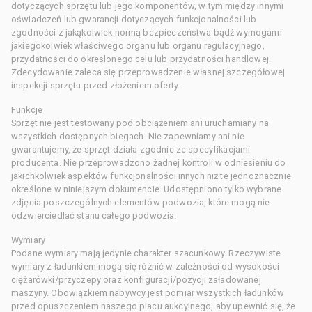
dotyczących sprzętu lub jego komponentów, w tym między innymi
oświadczeń lub gwarancji dotyczących funkcjonalności lub
zgodności z jakąkolwiek normą bezpieczeństwa bądź wymogami
jakiegokolwiek właściwego organu lub organu regulacyjnego,
przydatności do określonego celu lub przydatności handlowej.
Zdecydowanie zaleca się przeprowadzenie własnej szczegółowej
inspekcji sprzętu przed złożeniem oferty.
Funkcje
Sprzęt nie jest testowany pod obciążeniem ani uruchamiany na
wszystkich dostępnych biegach. Nie zapewniamy ani nie
gwarantujemy, że sprzęt działa zgodnie ze specyfikacjami
producenta. Nie przeprowadzono żadnej kontroli w odniesieniu do
jakichkolwiek aspektów funkcjonalności innych niż te jednoznacznie
określone w niniejszym dokumencie. Udostępniono tylko wybrane
zdjęcia poszczególnych elementów podwozia, które mogą nie
odzwierciedlać stanu całego podwozia.
Wymiary
Podane wymiary mają jedynie charakter szacunkowy. Rzeczywiste
wymiary z ładunkiem mogą się różnić w zależności od wysokości
ciężarówki/przyczepy oraz konfiguracji/pozycji załadowanej
maszyny. Obowiązkiem nabywcy jest pomiar wszystkich ładunków
przed opuszczeniem naszego placu aukcyjnego, aby upewnić się, że