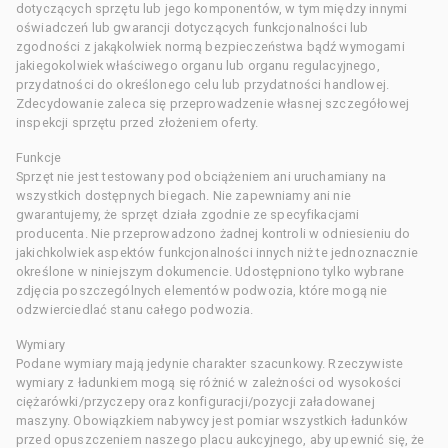
dotyczących sprzętu lub jego komponentów, w tym między innymi
oświadczeń lub gwarancji dotyczących funkcjonalności lub
zgodności z jakąkolwiek normą bezpieczeństwa bądź wymogami
jakiegokolwiek właściwego organu lub organu regulacyjnego,
przydatności do określonego celu lub przydatności handlowej.
Zdecydowanie zaleca się przeprowadzenie własnej szczegółowej
inspekcji sprzętu przed złożeniem oferty.
Funkcje
Sprzęt nie jest testowany pod obciążeniem ani uruchamiany na
wszystkich dostępnych biegach. Nie zapewniamy ani nie
gwarantujemy, że sprzęt działa zgodnie ze specyfikacjami
producenta. Nie przeprowadzono żadnej kontroli w odniesieniu do
jakichkolwiek aspektów funkcjonalności innych niż te jednoznacznie
określone w niniejszym dokumencie. Udostępniono tylko wybrane
zdjęcia poszczególnych elementów podwozia, które mogą nie
odzwierciedlać stanu całego podwozia.
Wymiary
Podane wymiary mają jedynie charakter szacunkowy. Rzeczywiste
wymiary z ładunkiem mogą się różnić w zależności od wysokości
ciężarówki/przyczepy oraz konfiguracji/pozycji załadowanej
maszyny. Obowiązkiem nabywcy jest pomiar wszystkich ładunków
przed opuszczeniem naszego placu aukcyjnego, aby upewnić się, że