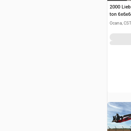
2000 Lie
ton 6x6x6
szosowy
Ocana, CST