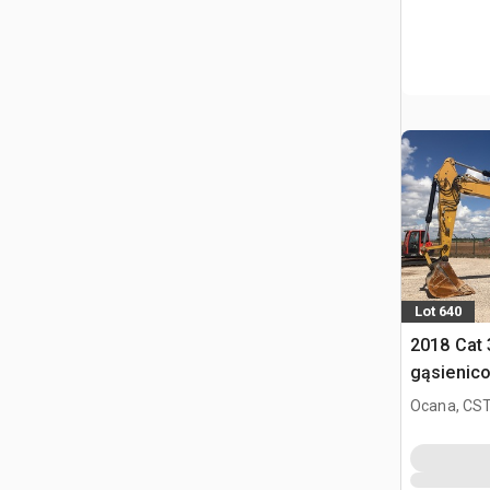
Lot 640
2018 Cat
gąsienic
Ocana, CST