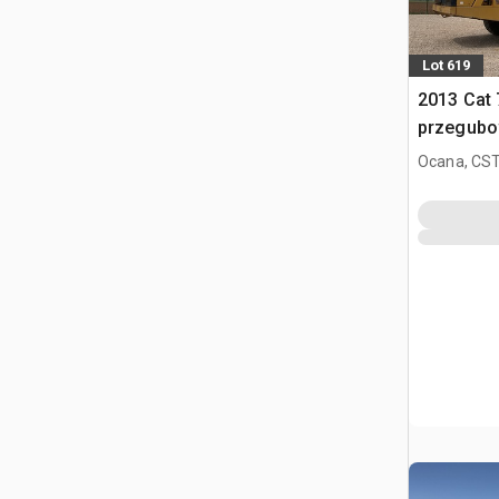
Lot 619
2013 Cat
przegub
Ocana, CST