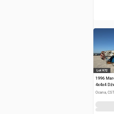
Lot 972
1996 Marc
4x4x4 Dź
szosowy
Ocana, CST