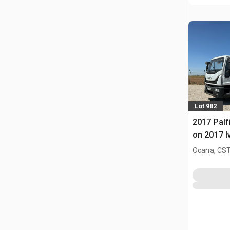
Lot 982
2017 Palf
on 2017 
210 4x2 C
Ocana, CST
platformą