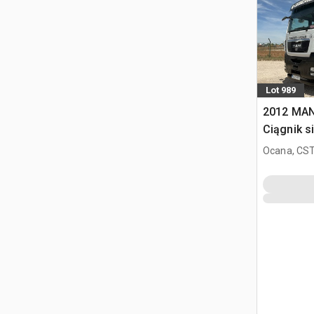
Lot 989
2012 MAN
Ciągnik s
sypialną T
Ocana, CST