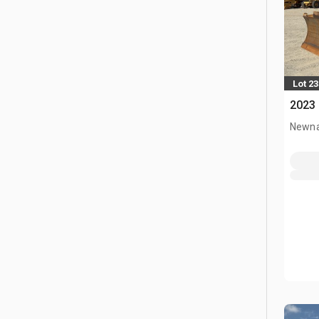
Lot 2
2023 
Newna