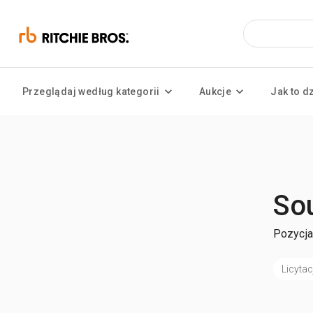
Przeglądaj według kategorii
Aukcje
Jak to d
So
Pozycja
Licytac