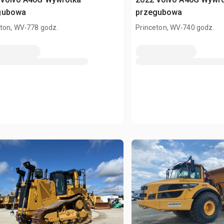
gubowa
przegubowa
.
.
eton, WV
778 godz.
Princeton, WV
740 godz.