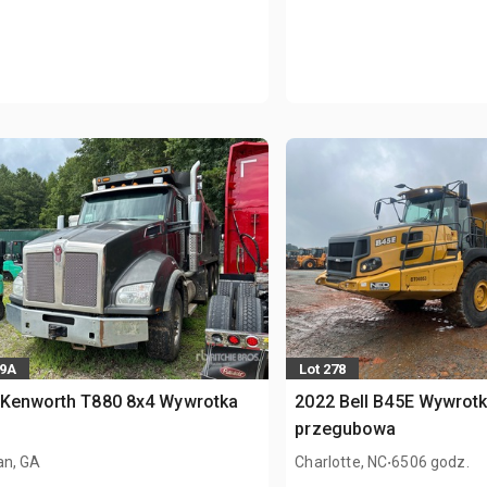
39A
Lot 278
 Kenworth T880 8x4 Wywrotka
2022 Bell B45E Wywrot
przegubowa
.
n, GA
Charlotte, NC
6506 godz.