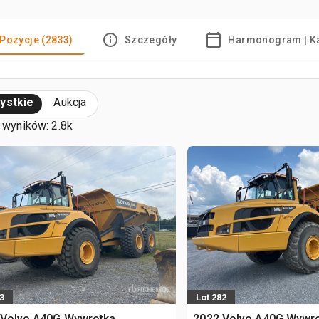
Pozycje (2833)
Szczegóły
Harmonogram | K
ystkie
Aukcja
 wyników: 2.8k
3
Lot 282
 Volvo A40G Wywrotka
2022 Volvo A40G Wywr