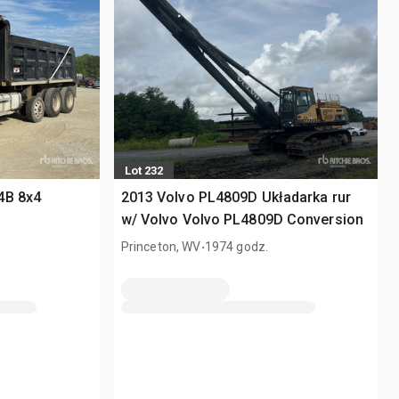
Lot 232
4B 8x4
2013 Volvo PL4809D Układarka rur
w/ Volvo Volvo PL4809D Conversion
.
Princeton, WV
1974 godz.