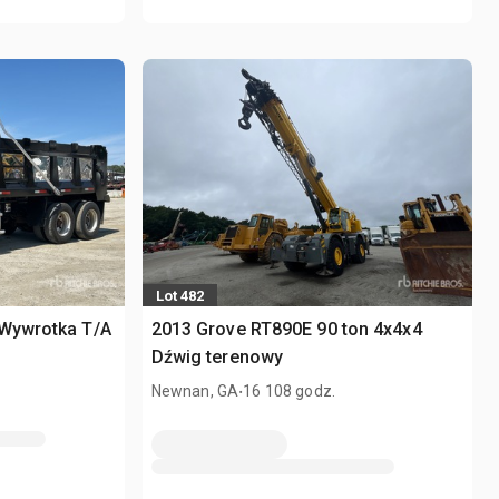
Lot 482
 Wywrotka T/A
2013 Grove RT890E 90 ton 4x4x4
Dźwig terenowy
.
Newnan, GA
16 108 godz.