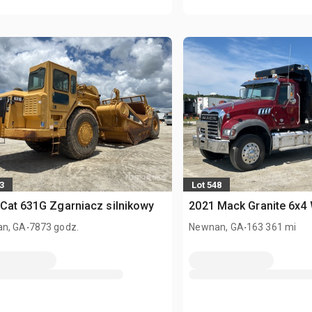
3
Lot 548
Cat 631G Zgarniacz silnikowy
2021 Mack Granite 6x4
.
.
n, GA
7873 godz.
Newnan, GA
163 361 mi