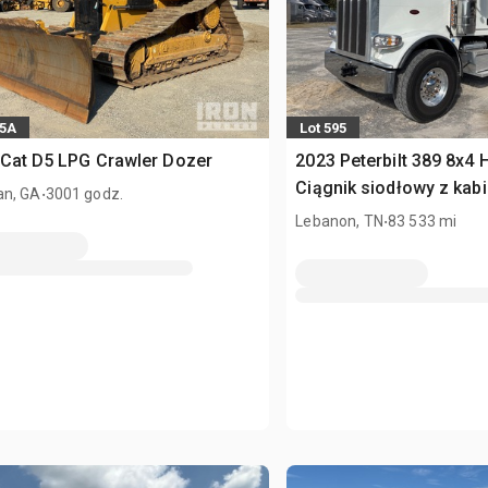
35A
Lot 595
Cat D5 LPG Crawler Dozer
2023 Peterbilt 389 8x4 
.
Ciągnik siodłowy z kabi
n, GA
3001 godz.
Tri/A
.
Lebanon, TN
83 533 mi