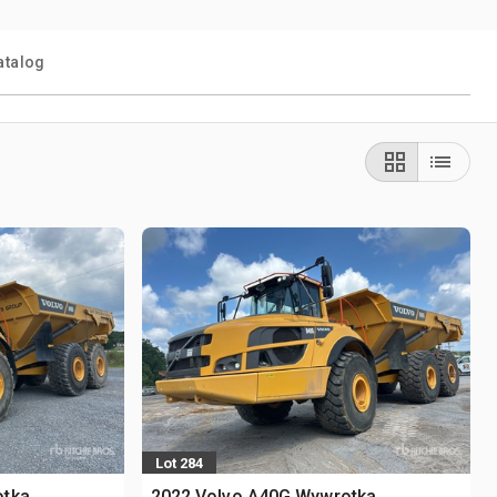
atalog
Lot 284
otka
2022 Volvo A40G Wywrotka