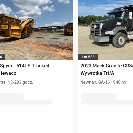
6
Lot 538
 Spyder 514TS Tracked
2023 Mack Granite GR8
siewacz
Wywrotka Tri/A
.
.
tte, NC
283 godz.
Newnan, GA
161 940 mi