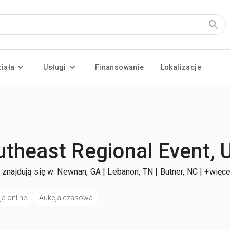
ziała
Usługi
Finansowanie
Lokalizacje
utheast Regional Event, 
 znajdują się w: Newnan, GA | Lebanon, TN | Butner, NC
| +więce
ja online
Aukcja czasowa