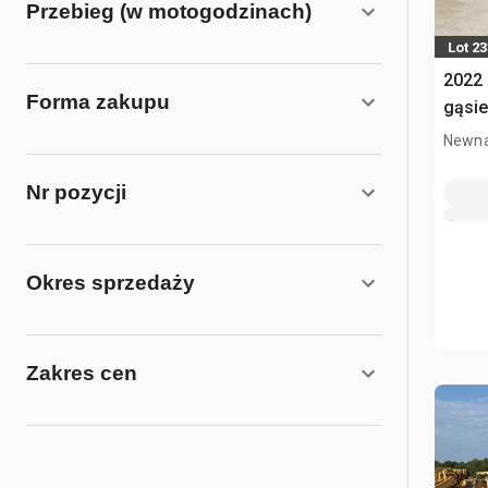
Przebieg (w motogodzinach)
Lot 23
2022
Forma zakupu
gąsi
Newna
Nr pozycji
Okres sprzedaży
Zakres cen