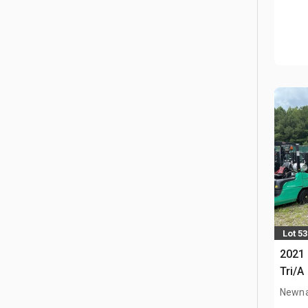
Lot 5
2021
Tri/A
Newna