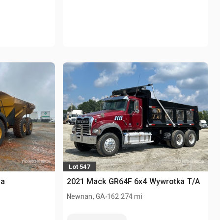
Lot 547
ka
2021 Mack GR64F 6x4 Wywrotka T/A
.
Newnan, GA
162 274 mi