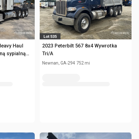
Lot 535
Heavy Haul
2023 Peterbilt 567 8x4 Wywrotka
ną sypialną
Tri/A
.
Newnan, GA
294 752 mi