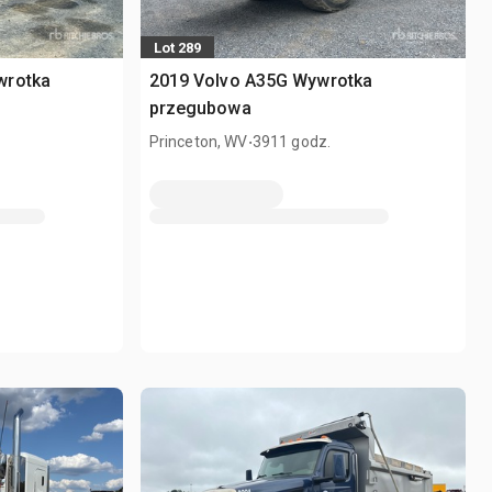
Lot 289
wrotka
2019 Volvo A35G Wywrotka
przegubowa
.
Princeton, WV
3911 godz.