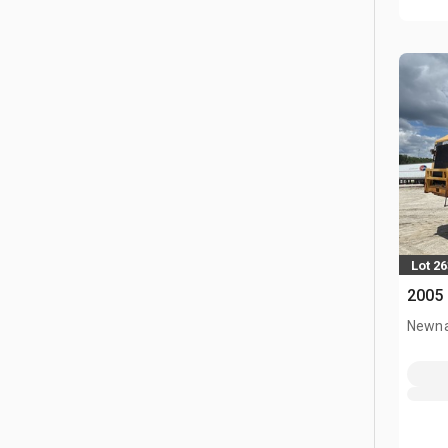
Lot 26
2005 
Newna