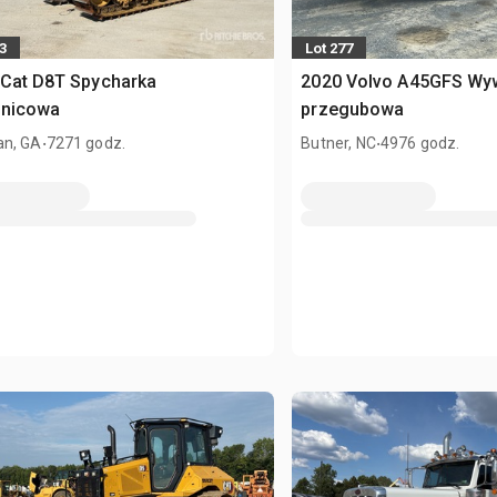
3
Lot 277
 Cat D8T Spycharka
2020 Volvo A45GFS Wy
enicowa
przegubowa
.
.
n, GA
7271 godz.
Butner, NC
4976 godz.