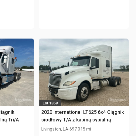
Lot 1859
Ciągnik
2020 International LT625 6x4 Ciągnik
lną Tri/A
siodłowy T/A z kabiną sypialną
.
Livingston, LA
697 015 mi