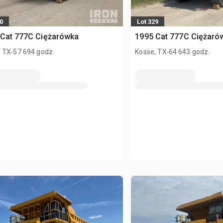
0
Lot 329
 Cat 777C Ciężarówka
1995 Cat 777C Ciężaró
.
.
, TX
57 694 godz.
Kosse, TX
64 643 godz.