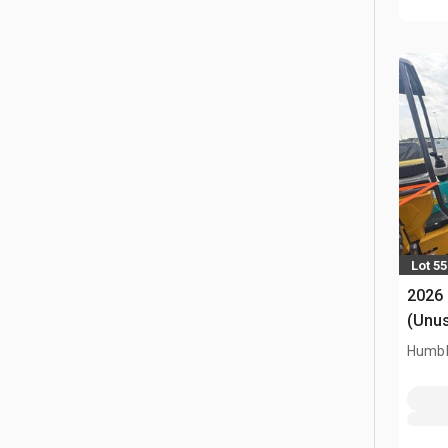
Lot 55
2026
(Unu
Humbl