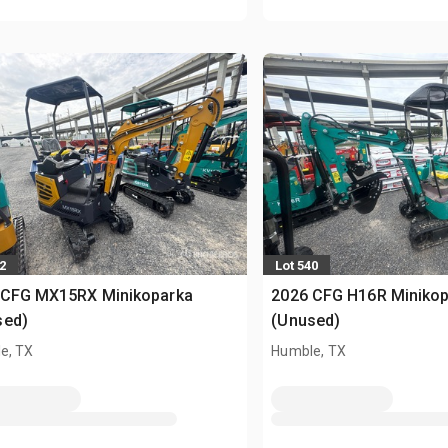
2
Lot 540
 CFG MX15RX Minikoparka
2026 CFG H16R Miniko
sed)
(Unused)
e, TX
Humble, TX