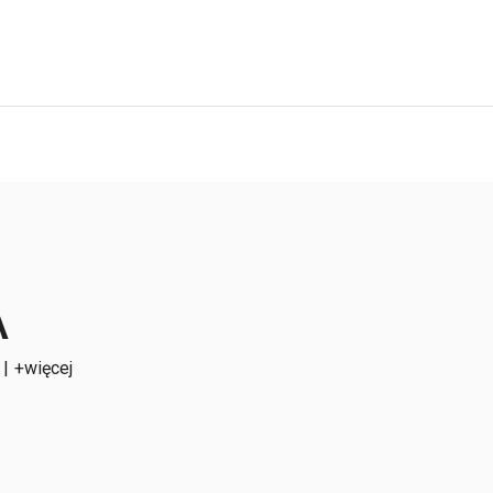
A
K
| +więcej