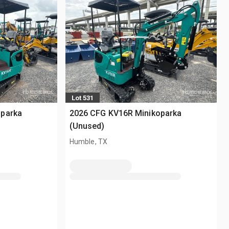
Lot 531
oparka
2026 CFG KV16R Minikoparka
(Unused)
Humble, TX