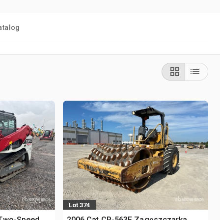
atalog
Lot 374
 Two-Speed
2006 Cat CP-563E Zagęszczarka