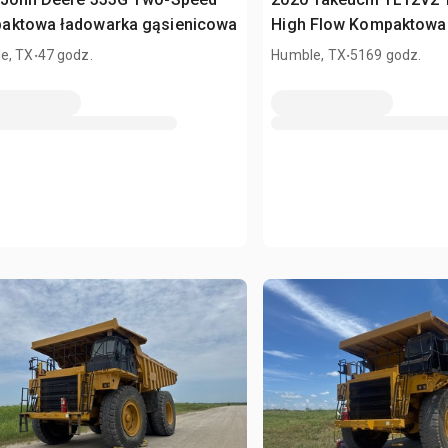
aktowa ładowarka gąsienicowa
High Flow Kompaktowa
.
gąsienicowa
.
e, TX
47 godz.
Humble, TX
5169 godz.