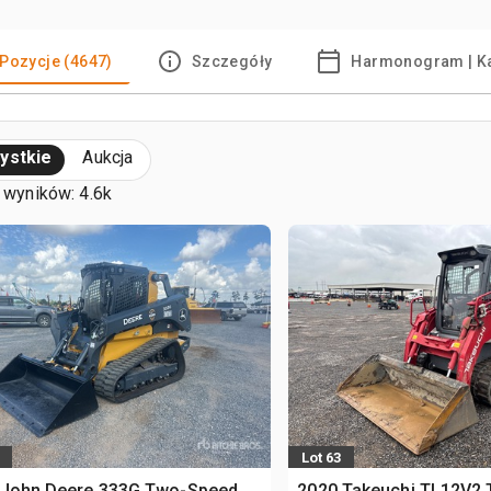
Pozycje (4647)
Szczegóły
Harmonogram | K
ystkie
Aukcja
 wyników: 4.6k
Lot 63
 John Deere 333G Two-Speed
2020 Takeuchi TL12V2