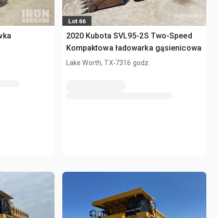
Lot 66
wka
2020 Kubota SVL95-2S Two-Speed
Kompaktowa ładowarka gąsienicowa
.
Lake Worth, TX
7316 godz.