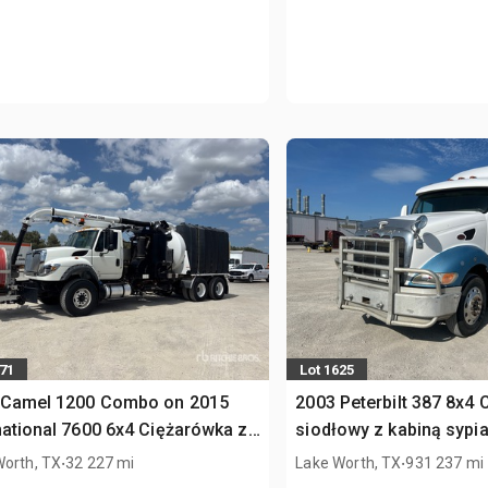
971
Lot 1625
 Camel 1200 Combo on 2015
2003 Peterbilt 387 8x4 
national 7600 6x4 Ciężarówka z
siodłowy z kabiną sypia
rką próżniową
.
.
Worth, TX
32 227 mi
Lake Worth, TX
931 237 mi