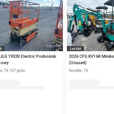
5
Lot 534
JLG 1932R Electric Podnośnik
2026 CFG KV16R Minik
cowy
(Unused)
.
e, TX
157 godz.
Humble, TX