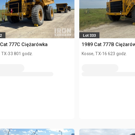
2
Lot 333
 Cat 777C Ciężarówka
1989 Cat 777B Ciężaró
.
.
, TX
33 801 godz.
Kosse, TX
16 623 godz.