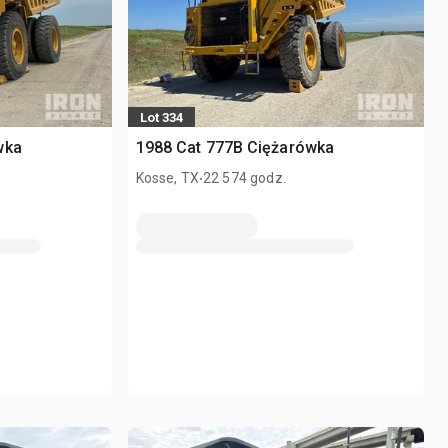
Lot 334
wka
1988 Cat 777B Ciężarówka
.
Kosse, TX
22 574 godz.