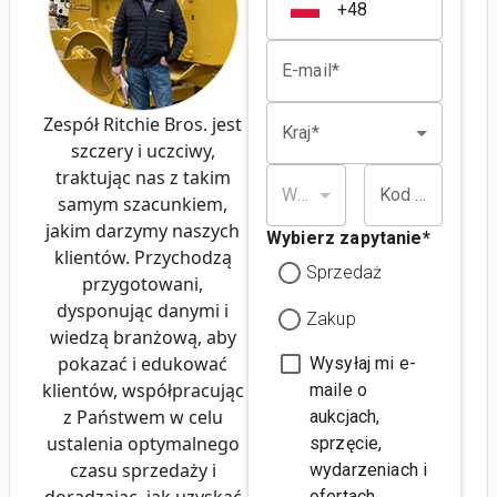
E-mail*
Zespół Ritchie Bros. jest
Kraj*
szczery i uczciwy,
traktując nas z takim
Województwo*
Kod pocztowy*
samym szacunkiem,
jakim darzymy naszych
Wybierz zapytanie
*
klientów. Przychodzą
Sprzedaż
przygotowani,
dysponując danymi i
Zakup
wiedzą branżową, aby
pokazać i edukować
Wysyłaj mi e-
klientów, współpracując
maile o
z Państwem w celu
aukcjach,
ustalenia optymalnego
sprzęcie,
czasu sprzedaży i
wydarzeniach i
doradzając, jak uzyskać
ofertach