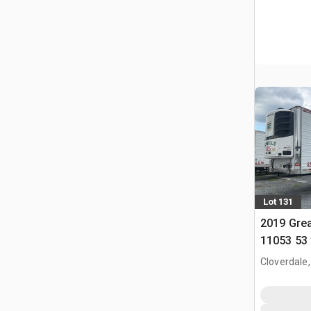
Lot 131
2019 Gre
11053 53 
Przyczep
Cloverdale