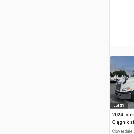
Lot 31
2024 Inte
Ciągnik s
kabiną sy
Cloverdale