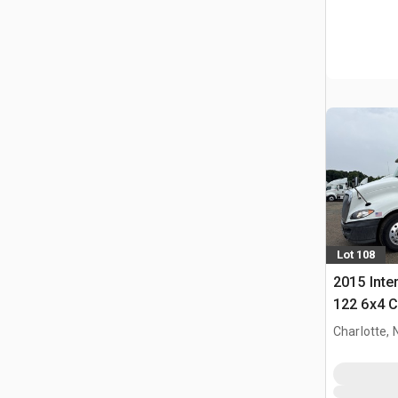
Lot 108
2015 Inte
122 6x4 C
T/A z kab
Charlotte, 