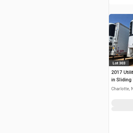
Lot 303
2017 Utili
in Slidin
chłodnia
Charlotte, 