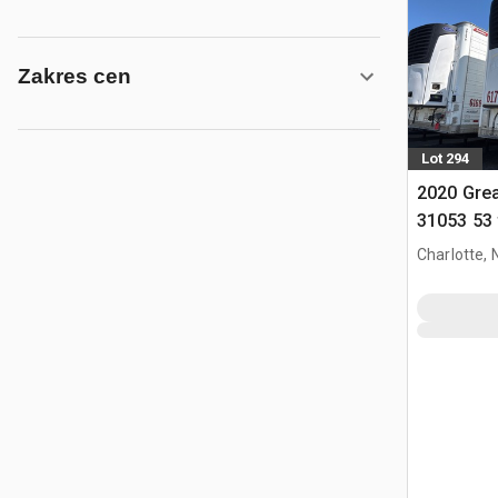
Zakres cen
Lot 294
2020 Gre
31053 53 
Przyczep
Charlotte, 