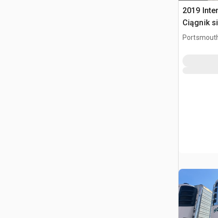
2019 Inte
Ciągnik s
kabiną sy
Portsmouth