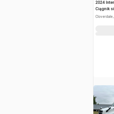
2024 Inte
Ciągnik s
kabiną sy
Cloverdale