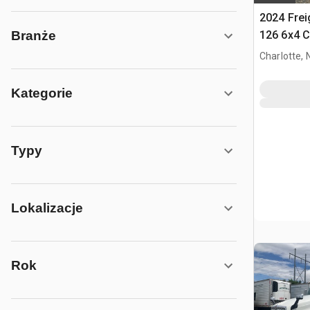
2024 Frei
126 6x4 C
Branże
T/A z kab
Charlotte, 
Kategorie
Typy
Lokalizacje
Rok