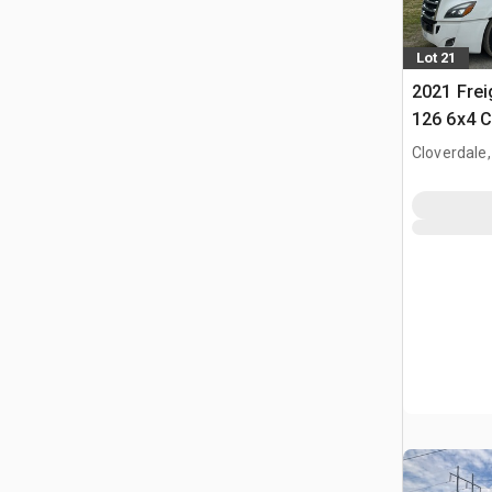
Lot 21
2021 Frei
126 6x4 C
T/A z kab
Cloverdale