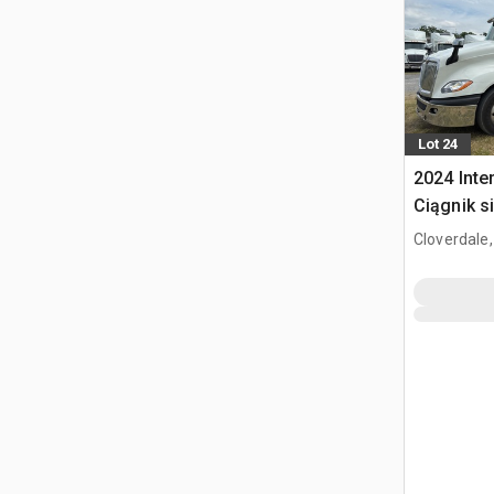
Lot 24
2024 Inte
Ciągnik s
kabiną sy
Cloverdale