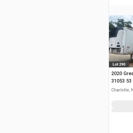
Lot 290
2020 Gre
31053 53 
Przyczep
Charlotte, 