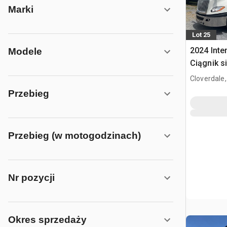
Marki
Lot 25
2024 Inte
Modele
Ciągnik s
kabiną sy
Cloverdale
Przebieg
Przebieg (w motogodzinach)
Nr pozycji
Okres sprzedaży