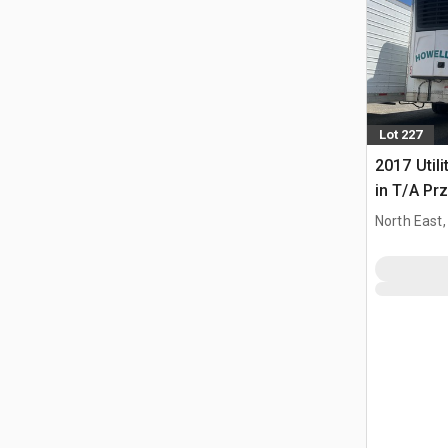
Lot 227
2017 Utili
in T/A Pr
North East