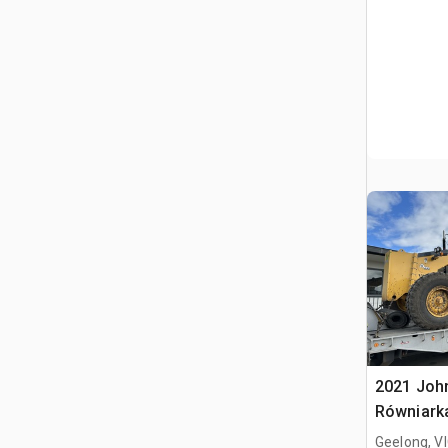
2021 Joh
Równiarka
Geelong, V