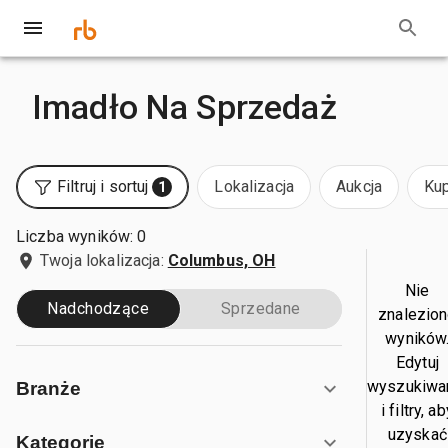
Imadło Na Sprzedaż
Filtruj i sortuj
Lokalizacja
Aukcja
Kup
1
Liczba wyników: 0
Twoja lokalizacja:
Columbus, OH
Nie
Nadchodzące
Sprzedane
znalezio
wyników
Edytuj
wyszukiwa
Branże
i filtry, a
uzyskać
Kategorie