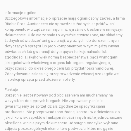
Informacje ogólne
Szczegółowe informacje o sprzęcie mają ograniczony zakres, a firma
Ritchie Bros. Auctioneers nie sprawdzała żadnych aspektów ani
komponentów urządzenia innych niż wyraźnie określone w niniejszym
dokumencie. O ile nie zostało to wyraźnie stwierdzone, nie składamy
żadnych oświadczeń ani gwarancji, wyraźnych lub dorozumianych,
dotyczących sprzętu lub jego komponentów, w tym między innymi
oświadczeń lub gwarancji dotyczących funkcjonalności lub
zgodności z jakąkolwiek normą bezpieczeństwa bądź wymogami
jakiegokolwiek właściwego organu lub organu regulacyjnego,
przydatności do określonego celu lub przydatności handlowej.
Zdecydowanie zaleca się przeprowadzenie własnej szczegółowej
inspekcji sprzętu przed złożeniem oferty.
Funkcje
Sprzęt nie jest testowany pod obciążeniem ani uruchamiany na
wszystkich dostępnych biegach. Nie zapewniamy ani nie
gwarantujemy, że sprzęt działa zgodnie ze specyfikacjami
producenta. Nie przeprowadzono żadnej kontroli w odniesieniu do
jakichkolwiek aspektów funkcjonalności innych niż te jednoznacznie
określone w niniejszym dokumencie. Udostępniono tylko wybrane
zdjęcia poszczególnych elementów podwozia, które mogą nie