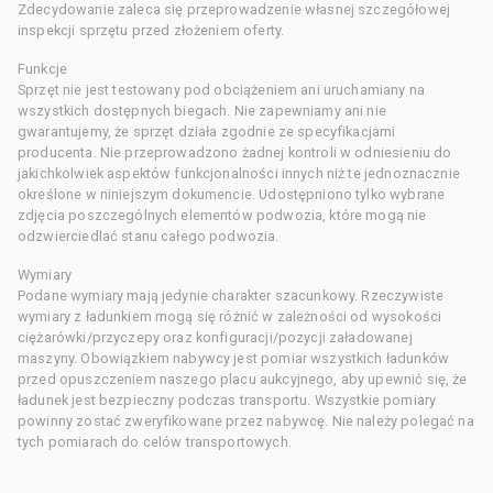
Zdecydowanie zaleca się przeprowadzenie własnej szczegółowej
inspekcji sprzętu przed złożeniem oferty.
Funkcje
Sprzęt nie jest testowany pod obciążeniem ani uruchamiany na
wszystkich dostępnych biegach. Nie zapewniamy ani nie
gwarantujemy, że sprzęt działa zgodnie ze specyfikacjami
producenta. Nie przeprowadzono żadnej kontroli w odniesieniu do
jakichkolwiek aspektów funkcjonalności innych niż te jednoznacznie
określone w niniejszym dokumencie. Udostępniono tylko wybrane
zdjęcia poszczególnych elementów podwozia, które mogą nie
odzwierciedlać stanu całego podwozia.
Wymiary
Podane wymiary mają jedynie charakter szacunkowy. Rzeczywiste
wymiary z ładunkiem mogą się różnić w zależności od wysokości
ciężarówki/przyczepy oraz konfiguracji/pozycji załadowanej
maszyny. Obowiązkiem nabywcy jest pomiar wszystkich ładunków
przed opuszczeniem naszego placu aukcyjnego, aby upewnić się, że
ładunek jest bezpieczny podczas transportu. Wszystkie pomiary
powinny zostać zweryfikowane przez nabywcę. Nie należy polegać na
tych pomiarach do celów transportowych.