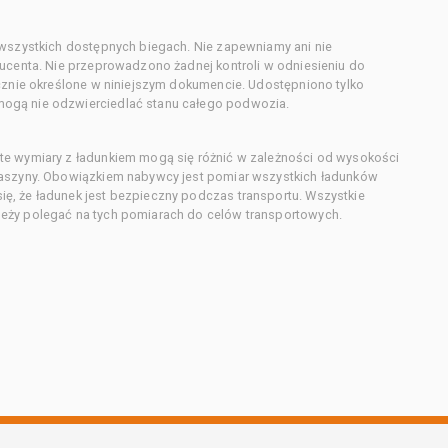
 wszystkich dostępnych biegach. Nie zapewniamy ani nie
ducenta. Nie przeprowadzono żadnej kontroli w odniesieniu do
acznie określone w niniejszym dokumencie. Udostępniono tylko
ogą nie odzwierciedlać stanu całego podwozia.
te wymiary z ładunkiem mogą się różnić w zależności od wysokości
maszyny. Obowiązkiem nabywcy jest pomiar wszystkich ładunków
ę, że ładunek jest bezpieczny podczas transportu. Wszystkie
eży polegać na tych pomiarach do celów transportowych.