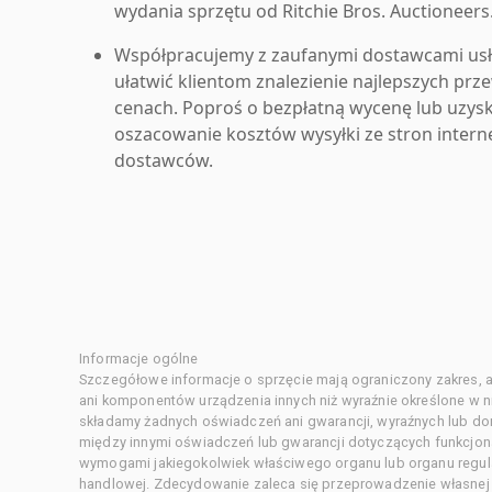
wydania sprzętu od Ritchie Bros. Auctioneers
Współpracujemy z zaufanymi dostawcami us
ułatwić klientom znalezienie najlepszych pr
cenach. Poproś o bezpłatną wycenę lub uzys
oszacowanie kosztów wysyłki ze stron inter
dostawców.
Informacje ogólne
Szczegółowe informacje o sprzęcie mają ograniczony zakres, a
ani komponentów urządzenia innych niż wyraźnie określone w ni
składamy żadnych oświadczeń ani gwarancji, wyraźnych lub d
między innymi oświadczeń lub gwarancji dotyczących funkcjon
wymogami jakiegokolwiek właściwego organu lub organu regula
handlowej. Zdecydowanie zaleca się przeprowadzenie własnej s