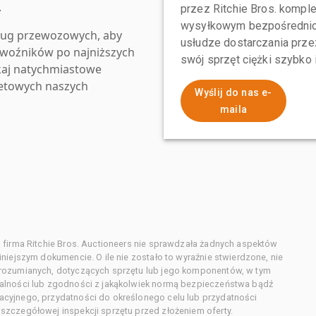
.
przez Ritchie Bros. komp
wysyłkowym bezpośrednio 
ług przewozowych, aby
usłudze dostarczania przez
zewoźników po najniższych
swój sprzęt ciężki szybko
kaj natychmiastowe
netowych naszych
Wyślij do nas e-
maila
 firma Ritchie Bros. Auctioneers nie sprawdzała żadnych aspektów
niejszym dokumencie. O ile nie zostało to wyraźnie stwierdzone, nie
orozumianych, dotyczących sprzętu lub jego komponentów, w tym
alności lub zgodności z jakąkolwiek normą bezpieczeństwa bądź
cyjnego, przydatności do określonego celu lub przydatności
zczegółowej inspekcji sprzętu przed złożeniem oferty.