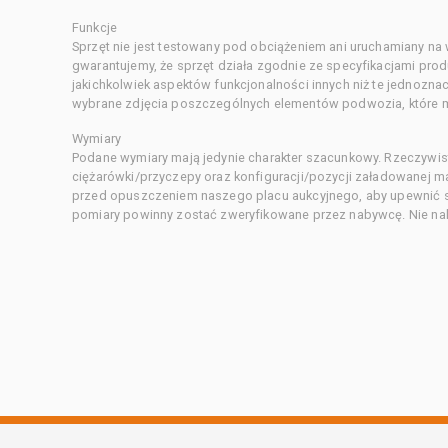
Funkcje
Sprzęt nie jest testowany pod obciążeniem ani uruchamiany na
gwarantujemy, że sprzęt działa zgodnie ze specyfikacjami pro
jakichkolwiek aspektów funkcjonalności innych niż te jednozn
wybrane zdjęcia poszczególnych elementów podwozia, które m
Wymiary
Podane wymiary mają jedynie charakter szacunkowy. Rzeczywis
ciężarówki/przyczepy oraz konfiguracji/pozycji załadowanej 
przed opuszczeniem naszego placu aukcyjnego, aby upewnić si
pomiary powinny zostać zweryfikowane przez nabywcę. Nie nal