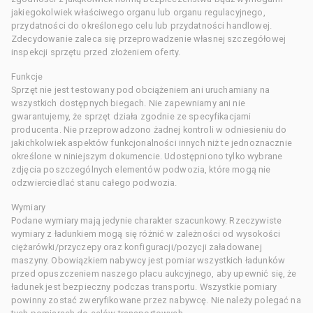
jakiegokolwiek właściwego organu lub organu regulacyjnego,
przydatności do określonego celu lub przydatności handlowej.
Zdecydowanie zaleca się przeprowadzenie własnej szczegółowej
inspekcji sprzętu przed złożeniem oferty.
Funkcje
Sprzęt nie jest testowany pod obciążeniem ani uruchamiany na
wszystkich dostępnych biegach. Nie zapewniamy ani nie
gwarantujemy, że sprzęt działa zgodnie ze specyfikacjami
producenta. Nie przeprowadzono żadnej kontroli w odniesieniu do
jakichkolwiek aspektów funkcjonalności innych niż te jednoznacznie
określone w niniejszym dokumencie. Udostępniono tylko wybrane
zdjęcia poszczególnych elementów podwozia, które mogą nie
odzwierciedlać stanu całego podwozia.
Wymiary
Podane wymiary mają jedynie charakter szacunkowy. Rzeczywiste
wymiary z ładunkiem mogą się różnić w zależności od wysokości
ciężarówki/przyczepy oraz konfiguracji/pozycji załadowanej
maszyny. Obowiązkiem nabywcy jest pomiar wszystkich ładunków
przed opuszczeniem naszego placu aukcyjnego, aby upewnić się, że
ładunek jest bezpieczny podczas transportu. Wszystkie pomiary
powinny zostać zweryfikowane przez nabywcę. Nie należy polegać na