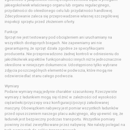
jakiegokolwiek właściwego organu lub organu regulacyjnego,
przydatności do określonego celu lub przydatności handlowej.
Zdecydowanie zaleca się przeprowadzenie własnej szczegółowej
inspekcji sprzętu przed złożeniem oferty.
Funkcje
Sprzęt nie jest testowany pod obciążeniem ani uruchamiany na
wszystkich dostępnych biegach. Nie zapewniamy ani nie
gwarantujemy, że sprzęt działa zgodnie ze specyfikacjami
producenta. Nie przeprowadzono żadnej kontroli w odniesieniu do
jakichkolwiek aspektów funkcjonalności innych niż te jednoznacznie
określone w niniejszym dokumencie. Udostępniono tylko wybrane
zdjęcia poszczególnych elementów podwozia, które mogą nie
odzwierciedlać stanu całego podwozia.
Wymiary
Podane wymiary mają jedynie charakter szacunkowy. Rzeczywiste
wymiary z ładunkiem mogą się różnić w zależności od wysokości
ciężarówki/przyczepy oraz konfiguracji/pozycji załadowanej
maszyny. Obowiązkiem nabywcy jest pomiar wszystkich ładunków
przed opuszczeniem naszego placu aukcyjnego, aby upewnić się, że
ładunek jest bezpieczny podczas transportu. Wszystkie pomiary
powinny zostać zweryfikowane przez nabywcę. Nie należy polegać na