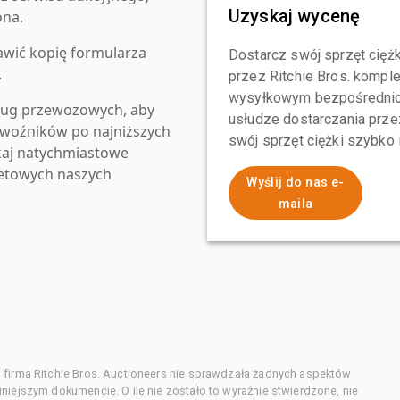
Uzyskaj wycenę
ona.
awić kopię formularza
Dostarcz swój sprzęt ciężk
.
przez Ritchie Bros. komp
wysyłkowym bezpośrednio 
ług przewozowych, aby
usłudze dostarczania przez
zewoźników po najniższych
swój sprzęt ciężki szybko
kaj natychmiastowe
netowych naszych
Wyślij do nas e-
maila
 firma Ritchie Bros. Auctioneers nie sprawdzała żadnych aspektów
niejszym dokumencie. O ile nie zostało to wyraźnie stwierdzone, nie