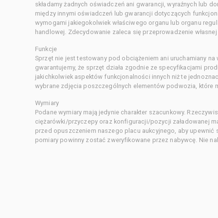
składamy żadnych oświadczeń ani gwarancji, wyraźnych lub d
między innymi oświadczeń lub gwarancji dotyczących funkcjon
wymogami jakiegokolwiek właściwego organu lub organu regula
handlowej. Zdecydowanie zaleca się przeprowadzenie własnej s
Funkcje
Sprzęt nie jest testowany pod obciążeniem ani uruchamiany na
gwarantujemy, że sprzęt działa zgodnie ze specyfikacjami pro
jakichkolwiek aspektów funkcjonalności innych niż te jednozn
wybrane zdjęcia poszczególnych elementów podwozia, które m
Wymiary
Podane wymiary mają jedynie charakter szacunkowy. Rzeczywis
ciężarówki/przyczepy oraz konfiguracji/pozycji załadowanej 
przed opuszczeniem naszego placu aukcyjnego, aby upewnić si
pomiary powinny zostać zweryfikowane przez nabywcę. Nie nal