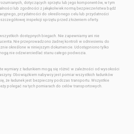
orozumianych, dotyczących sprzętu lub jego komponentów, w tym
alności lub zgodności z jakąkolwiek normą bezpieczeństwa bądź
cyjnego, przydatności do określonego celu lub przydatności
zczegółowej inspekcji sprzętu przed złożeniem oferty.
 wszystkich dostępnych biegach. Nie zapewniamy ani nie
ducenta. Nie przeprowadzono żadnej kontroli w odniesieniu do
acznie określone w niniejszym dokumencie. Udostępniono tylko
ogą nie odzwierciedlać stanu całego podwozia.
te wymiary z ładunkiem mogą się różnić w zależności od wysokości
maszyny. Obowiązkiem nabywcy jest pomiar wszystkich ładunków
ę, że ładunek jest bezpieczny podczas transportu. Wszystkie
eży polegać na tych pomiarach do celów transportowych.