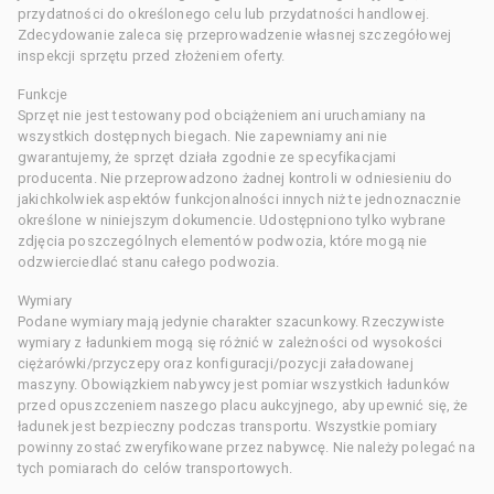
przydatności do określonego celu lub przydatności handlowej.
Zdecydowanie zaleca się przeprowadzenie własnej szczegółowej
inspekcji sprzętu przed złożeniem oferty.
Funkcje
Sprzęt nie jest testowany pod obciążeniem ani uruchamiany na
wszystkich dostępnych biegach. Nie zapewniamy ani nie
gwarantujemy, że sprzęt działa zgodnie ze specyfikacjami
producenta. Nie przeprowadzono żadnej kontroli w odniesieniu do
jakichkolwiek aspektów funkcjonalności innych niż te jednoznacznie
określone w niniejszym dokumencie. Udostępniono tylko wybrane
zdjęcia poszczególnych elementów podwozia, które mogą nie
odzwierciedlać stanu całego podwozia.
Wymiary
Podane wymiary mają jedynie charakter szacunkowy. Rzeczywiste
wymiary z ładunkiem mogą się różnić w zależności od wysokości
ciężarówki/przyczepy oraz konfiguracji/pozycji załadowanej
maszyny. Obowiązkiem nabywcy jest pomiar wszystkich ładunków
przed opuszczeniem naszego placu aukcyjnego, aby upewnić się, że
ładunek jest bezpieczny podczas transportu. Wszystkie pomiary
powinny zostać zweryfikowane przez nabywcę. Nie należy polegać na
tych pomiarach do celów transportowych.