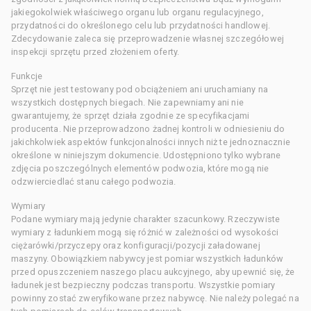
jakiegokolwiek właściwego organu lub organu regulacyjnego,
przydatności do określonego celu lub przydatności handlowej.
Zdecydowanie zaleca się przeprowadzenie własnej szczegółowej
inspekcji sprzętu przed złożeniem oferty.
Funkcje
Sprzęt nie jest testowany pod obciążeniem ani uruchamiany na
wszystkich dostępnych biegach. Nie zapewniamy ani nie
gwarantujemy, że sprzęt działa zgodnie ze specyfikacjami
producenta. Nie przeprowadzono żadnej kontroli w odniesieniu do
jakichkolwiek aspektów funkcjonalności innych niż te jednoznacznie
określone w niniejszym dokumencie. Udostępniono tylko wybrane
zdjęcia poszczególnych elementów podwozia, które mogą nie
odzwierciedlać stanu całego podwozia.
Wymiary
Podane wymiary mają jedynie charakter szacunkowy. Rzeczywiste
wymiary z ładunkiem mogą się różnić w zależności od wysokości
ciężarówki/przyczepy oraz konfiguracji/pozycji załadowanej
maszyny. Obowiązkiem nabywcy jest pomiar wszystkich ładunków
przed opuszczeniem naszego placu aukcyjnego, aby upewnić się, że
ładunek jest bezpieczny podczas transportu. Wszystkie pomiary
powinny zostać zweryfikowane przez nabywcę. Nie należy polegać na