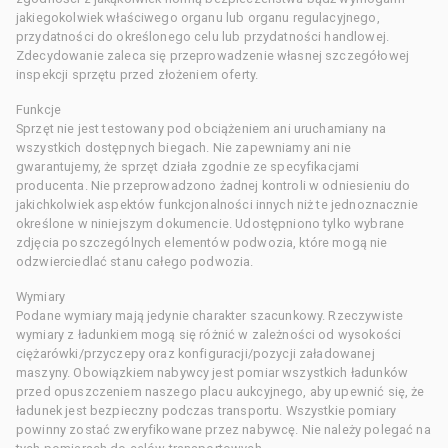
jakiegokolwiek właściwego organu lub organu regulacyjnego,
przydatności do określonego celu lub przydatności handlowej.
Zdecydowanie zaleca się przeprowadzenie własnej szczegółowej
inspekcji sprzętu przed złożeniem oferty.
Funkcje
Sprzęt nie jest testowany pod obciążeniem ani uruchamiany na
wszystkich dostępnych biegach. Nie zapewniamy ani nie
gwarantujemy, że sprzęt działa zgodnie ze specyfikacjami
producenta. Nie przeprowadzono żadnej kontroli w odniesieniu do
jakichkolwiek aspektów funkcjonalności innych niż te jednoznacznie
określone w niniejszym dokumencie. Udostępniono tylko wybrane
zdjęcia poszczególnych elementów podwozia, które mogą nie
odzwierciedlać stanu całego podwozia.
Wymiary
Podane wymiary mają jedynie charakter szacunkowy. Rzeczywiste
wymiary z ładunkiem mogą się różnić w zależności od wysokości
ciężarówki/przyczepy oraz konfiguracji/pozycji załadowanej
maszyny. Obowiązkiem nabywcy jest pomiar wszystkich ładunków
przed opuszczeniem naszego placu aukcyjnego, aby upewnić się, że
ładunek jest bezpieczny podczas transportu. Wszystkie pomiary
powinny zostać zweryfikowane przez nabywcę. Nie należy polegać na