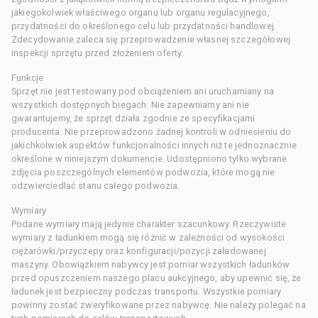
jakiegokolwiek właściwego organu lub organu regulacyjnego,
przydatności do określonego celu lub przydatności handlowej.
Zdecydowanie zaleca się przeprowadzenie własnej szczegółowej
inspekcji sprzętu przed złożeniem oferty.
Funkcje
Sprzęt nie jest testowany pod obciążeniem ani uruchamiany na
wszystkich dostępnych biegach. Nie zapewniamy ani nie
gwarantujemy, że sprzęt działa zgodnie ze specyfikacjami
producenta. Nie przeprowadzono żadnej kontroli w odniesieniu do
jakichkolwiek aspektów funkcjonalności innych niż te jednoznacznie
określone w niniejszym dokumencie. Udostępniono tylko wybrane
zdjęcia poszczególnych elementów podwozia, które mogą nie
odzwierciedlać stanu całego podwozia.
Wymiary
Podane wymiary mają jedynie charakter szacunkowy. Rzeczywiste
wymiary z ładunkiem mogą się różnić w zależności od wysokości
ciężarówki/przyczepy oraz konfiguracji/pozycji załadowanej
maszyny. Obowiązkiem nabywcy jest pomiar wszystkich ładunków
przed opuszczeniem naszego placu aukcyjnego, aby upewnić się, że
ładunek jest bezpieczny podczas transportu. Wszystkie pomiary
powinny zostać zweryfikowane przez nabywcę. Nie należy polegać na