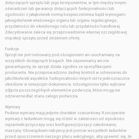
dotyczących sprzętu lub jego komponentów, w tym między innymi
oświadczeń lub gwarancji dotyczących funkcjonalności lub
zgodności z jakąkolwiek normą bezpieczeństwa bądź wymogami
jakiegokolwiek właściwego organu lub organu regulacyjnego,
przydatności do określonego celu lub przydatności handlowej.
Zdecydowanie zaleca się przeprowadzenie własnej szczegółowej
inspekcji sprzętu przed złożeniem oferty.
Funkcje
Sprzęt nie jest testowany pod obciążeniem ani uruchamiany na
wszystkich dostępnych biegach. Nie zapewniamy ani nie
gwarantujemy, że sprzęt działa zgodnie ze specyfikacjami
producenta. Nie przeprowadzono żadnej kontroli w odniesieniu do
jakichkolwiek aspektów funkcjonalności innych niż te jednoznacznie
określone w niniejszym dokumencie. Udostępniono tylko wybrane
zdjęcia poszczególnych elementów podwozia, które mogą nie
odzwierciedlać stanu całego podwozia.
Wymiary
Podane wymiary mają jedynie charakter szacunkowy. Rzeczywiste
wymiary z ładunkiem mogą się różnić w zależności od wysokości
ciężarówki/przyczepy oraz konfiguracji/pozycji załadowanej
maszyny. Obowiązkiem nabywcy jest pomiar wszystkich ładunków
przed opuszczeniem naszego placu aukcyjnego, aby upewnić się, że