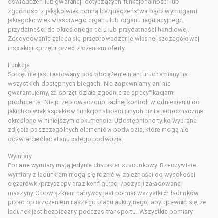
oświadczeń lub gwarancji dotyczących funkcjonalności lub
zgodności z jakąkolwiek normą bezpieczeństwa bądź wymogami
jakiegokolwiek właściwego organu lub organu regulacyjnego,
przydatności do określonego celu lub przydatności handlowej.
Zdecydowanie zaleca się przeprowadzenie własnej szczegółowej
inspekcji sprzętu przed złożeniem oferty.
Funkcje
Sprzęt nie jest testowany pod obciążeniem ani uruchamiany na
wszystkich dostępnych biegach. Nie zapewniamy ani nie
gwarantujemy, że sprzęt działa zgodnie ze specyfikacjami
producenta. Nie przeprowadzono żadnej kontroli w odniesieniu do
jakichkolwiek aspektów funkcjonalności innych niż te jednoznacznie
określone w niniejszym dokumencie. Udostępniono tylko wybrane
zdjęcia poszczególnych elementów podwozia, które mogą nie
odzwierciedlać stanu całego podwozia.
Wymiary
Podane wymiary mają jedynie charakter szacunkowy. Rzeczywiste
wymiary z ładunkiem mogą się różnić w zależności od wysokości
ciężarówki/przyczepy oraz konfiguracji/pozycji załadowanej
maszyny. Obowiązkiem nabywcy jest pomiar wszystkich ładunków
przed opuszczeniem naszego placu aukcyjnego, aby upewnić się, że
ładunek jest bezpieczny podczas transportu. Wszystkie pomiary