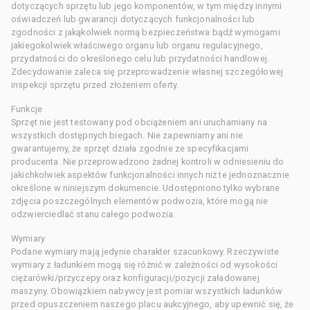
dotyczących sprzętu lub jego komponentów, w tym między innymi
oświadczeń lub gwarancji dotyczących funkcjonalności lub
zgodności z jakąkolwiek normą bezpieczeństwa bądź wymogami
jakiegokolwiek właściwego organu lub organu regulacyjnego,
przydatności do określonego celu lub przydatności handlowej.
Zdecydowanie zaleca się przeprowadzenie własnej szczegółowej
inspekcji sprzętu przed złożeniem oferty.
Funkcje
Sprzęt nie jest testowany pod obciążeniem ani uruchamiany na
wszystkich dostępnych biegach. Nie zapewniamy ani nie
gwarantujemy, że sprzęt działa zgodnie ze specyfikacjami
producenta. Nie przeprowadzono żadnej kontroli w odniesieniu do
jakichkolwiek aspektów funkcjonalności innych niż te jednoznacznie
określone w niniejszym dokumencie. Udostępniono tylko wybrane
zdjęcia poszczególnych elementów podwozia, które mogą nie
odzwierciedlać stanu całego podwozia.
Wymiary
Podane wymiary mają jedynie charakter szacunkowy. Rzeczywiste
wymiary z ładunkiem mogą się różnić w zależności od wysokości
ciężarówki/przyczepy oraz konfiguracji/pozycji załadowanej
maszyny. Obowiązkiem nabywcy jest pomiar wszystkich ładunków
przed opuszczeniem naszego placu aukcyjnego, aby upewnić się, że