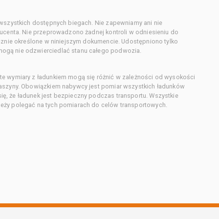
 wszystkich dostępnych biegach. Nie zapewniamy ani nie
ducenta. Nie przeprowadzono żadnej kontroli w odniesieniu do
acznie określone w niniejszym dokumencie. Udostępniono tylko
ogą nie odzwierciedlać stanu całego podwozia.
te wymiary z ładunkiem mogą się różnić w zależności od wysokości
maszyny. Obowiązkiem nabywcy jest pomiar wszystkich ładunków
ę, że ładunek jest bezpieczny podczas transportu. Wszystkie
eży polegać na tych pomiarach do celów transportowych.