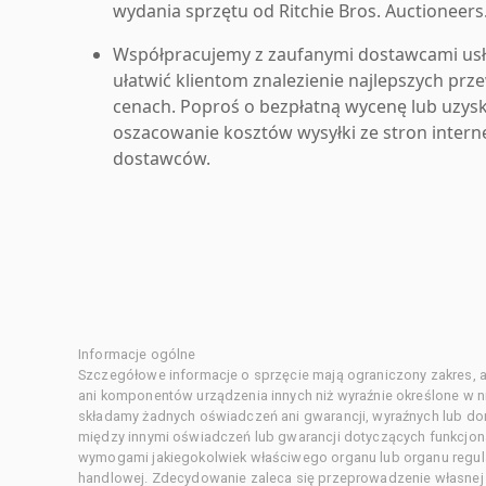
wydania sprzętu od Ritchie Bros. Auctioneers
Współpracujemy z zaufanymi dostawcami us
ułatwić klientom znalezienie najlepszych pr
cenach. Poproś o bezpłatną wycenę lub uzys
oszacowanie kosztów wysyłki ze stron inter
dostawców.
Informacje ogólne
Szczegółowe informacje o sprzęcie mają ograniczony zakres, a
ani komponentów urządzenia innych niż wyraźnie określone w ni
składamy żadnych oświadczeń ani gwarancji, wyraźnych lub d
między innymi oświadczeń lub gwarancji dotyczących funkcjon
wymogami jakiegokolwiek właściwego organu lub organu regula
handlowej. Zdecydowanie zaleca się przeprowadzenie własnej s