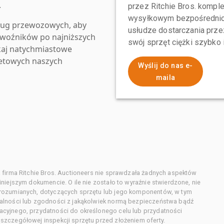
.
przez Ritchie Bros. komp
wysyłkowym bezpośrednio 
ług przewozowych, aby
usłudze dostarczania przez
zewoźników po najniższych
swój sprzęt ciężki szybko
kaj natychmiastowe
netowych naszych
Wyślij do nas e-
maila
 firma Ritchie Bros. Auctioneers nie sprawdzała żadnych aspektów
niejszym dokumencie. O ile nie zostało to wyraźnie stwierdzone, nie
orozumianych, dotyczących sprzętu lub jego komponentów, w tym
alności lub zgodności z jakąkolwiek normą bezpieczeństwa bądź
cyjnego, przydatności do określonego celu lub przydatności
zczegółowej inspekcji sprzętu przed złożeniem oferty.