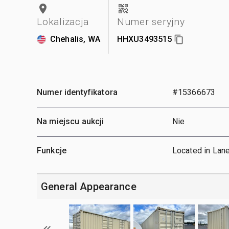
Lokalizacja
Numer seryjny
Chehalis, WA
HHXU3493515
Numer identyfikatora
#15366673
Na miejscu aukcji
Nie
Funkcje
Located in Lan
General Appearance