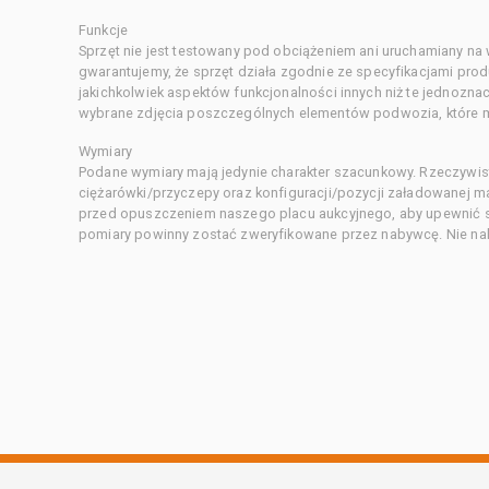
Funkcje
Sprzęt nie jest testowany pod obciążeniem ani uruchamiany na
gwarantujemy, że sprzęt działa zgodnie ze specyfikacjami pro
jakichkolwiek aspektów funkcjonalności innych niż te jednozn
wybrane zdjęcia poszczególnych elementów podwozia, które m
Wymiary
Podane wymiary mają jedynie charakter szacunkowy. Rzeczywis
ciężarówki/przyczepy oraz konfiguracji/pozycji załadowanej 
przed opuszczeniem naszego placu aukcyjnego, aby upewnić si
pomiary powinny zostać zweryfikowane przez nabywcę. Nie nal