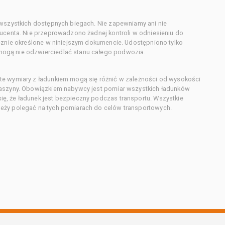
 wszystkich dostępnych biegach. Nie zapewniamy ani nie
ducenta. Nie przeprowadzono żadnej kontroli w odniesieniu do
acznie określone w niniejszym dokumencie. Udostępniono tylko
ogą nie odzwierciedlać stanu całego podwozia.
te wymiary z ładunkiem mogą się różnić w zależności od wysokości
maszyny. Obowiązkiem nabywcy jest pomiar wszystkich ładunków
ę, że ładunek jest bezpieczny podczas transportu. Wszystkie
eży polegać na tych pomiarach do celów transportowych.