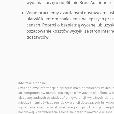
wydania sprzętu od Ritchie Bros. Auctioneers
Współpracujemy z zaufanymi dostawcami us
ułatwić klientom znalezienie najlepszych pr
cenach. Poproś o bezpłatną wycenę lub uzys
oszacowanie kosztów wysyłki ze stron inter
dostawców.
Informacje ogólne
Szczegółowe informacje o sprzęcie mają ograniczony zakres, a
ani komponentów urządzenia innych niż wyraźnie określone w ni
składamy żadnych oświadczeń ani gwarancji, wyraźnych lub d
między innymi oświadczeń lub gwarancji dotyczących funkcjon
wymogami jakiegokolwiek właściwego organu lub organu regula
handlowej. Zdecydowanie zaleca się przeprowadzenie własnej s