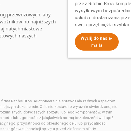
.
przez Ritchie Bros. komp
wysyłkowym bezpośrednio 
ług przewozowych, aby
usłudze dostarczania przez
zewoźników po najniższych
swój sprzęt ciężki szybko
kaj natychmiastowe
netowych naszych
Wyślij do nas e-
maila
 firma Ritchie Bros. Auctioneers nie sprawdzała żadnych aspektów
niejszym dokumencie. O ile nie zostało to wyraźnie stwierdzone, nie
orozumianych, dotyczących sprzętu lub jego komponentów, w tym
alności lub zgodności z jakąkolwiek normą bezpieczeństwa bądź
cyjnego, przydatności do określonego celu lub przydatności
zczegółowej inspekcji sprzętu przed złożeniem oferty.