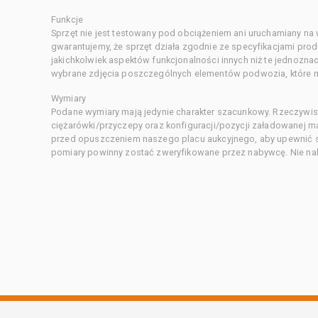
Funkcje
Sprzęt nie jest testowany pod obciążeniem ani uruchamiany na
gwarantujemy, że sprzęt działa zgodnie ze specyfikacjami pro
jakichkolwiek aspektów funkcjonalności innych niż te jednozn
wybrane zdjęcia poszczególnych elementów podwozia, które m
Wymiary
Podane wymiary mają jedynie charakter szacunkowy. Rzeczywis
ciężarówki/przyczepy oraz konfiguracji/pozycji załadowanej 
przed opuszczeniem naszego placu aukcyjnego, aby upewnić si
pomiary powinny zostać zweryfikowane przez nabywcę. Nie nal