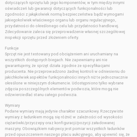
dotyczących sprzętu lub jego komponentów, w tym między innymi
oświadczeń lub gwarancji dotyczących funkcjonalności lub
zgodności z jakąkolwiek normą bezpieczeństwa bądź wymogami
jakiegokolwiek właściwego organu lub organu regulacyjnego,
przydatności do określonego celu lub przydatności handlowej.
Zdecydowanie zaleca się przeprowadzenie własnej szczegółowej
inspekcji sprzętu przed złożeniem oferty.
Funkcje
Sprzęt nie jest testowany pod obciążeniem ani uruchamiany na
wszystkich dostępnych biegach. Nie zapewniamy ani nie
gwarantujemy, że sprzęt działa zgodnie ze specyfikacjami
producenta. Nie przeprowadzono żadnej kontroli w odniesieniu do
jakichkolwiek aspektów funkcjonalności innych niż te jednoznacznie
określone w niniejszym dokumencie. Udostępniono tylko wybrane
zdjęcia poszczególnych elementów podwozia, które mogą nie
odzwierciedlać stanu całego podwozia.
Wymiary
Podane wymiary mają jedynie charakter szacunkowy. Rzeczywiste
wymiary z ładunkiem mogą się różnić w zależności od wysokości
ciężarówki/przyczepy oraz konfiguracji/pozycji załadowanej
maszyny. Obowiązkiem nabywcy jest pomiar wszystkich ładunków
przed opuszczeniem naszego placu aukcyjnego, aby upewnić się, że