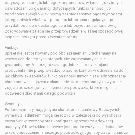
dotyczących sprzętu lub jego komponentów, w tym między innymi
oświadczeń lub gwarancji dotyczących funkcjonalności lub
zgodności z jakąkolwiek normą bezpieczeństwa bądź wymogami
jakiegokolwiek właściwego organu lub organu regulacyjnego,
przydatności do określonego celu lub przydatności handlowej.
Zdecydowanie zaleca się przeprowadzenie własnej szczegółowej
inspekcji sprzętu przed złożeniem oferty.
Funkcje
Sprzęt nie jest testowany pod obciążeniem ani uruchamiany na
wszystkich dostępnych biegach. Nie zapewniamy ani nie
gwarantujemy, że sprzęt działa zgodnie ze specyfikacjami
producenta. Nie przeprowadzono żadnej kontroli w odniesieniu do
jakichkolwiek aspektów funkcjonalności innych niż te jednoznacznie
określone w niniejszym dokumencie. Udostępniono tylko wybrane
zdjęcia poszczególnych elementów podwozia, które mogą nie
odzwierciedlać stanu całego podwozia.
Wymiary
Podane wymiary mają jedynie charakter szacunkowy. Rzeczywiste
wymiary z ładunkiem mogą się różnić w zależności od wysokości
ciężarówki/przyczepy oraz konfiguracji/pozycji załadowanej
maszyny. Obowiązkiem nabywcy jest pomiar wszystkich ładunków
przed opuszczeniem naszego placu aukcyjnego, aby upewnić się, że