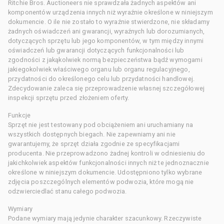
Ritchie Bros. Auctioneers nie sprawdzała żadnych aspektów ani
komponentów urządzenia innych niż wyraźnie określone w niniejszym
dokumencie. O ile nie zostało to wyraźnie stwierdzone, nie składamy
żadnych oświadczeń ani gwarancji, wyraźnych lub dorozumianych,
dotyczących sprzętu lub jego komponentów, w tym między innymi
oświadczeń lub gwarancji dotyczących funkcjonalności lub
zgodności z jakąkolwiek normą bezpieczeństwa bądź wymogami
jakiegokolwiek właściwego organu lub organu regulacyjnego,
przydatności do określonego celu lub przydatności handlowej.
Zdecydowanie zaleca się przeprowadzenie własnej szczegółowej
inspekcji sprzętu przed złożeniem oferty.
Funkcje
Sprzęt nie jest testowany pod obciążeniem ani uruchamiany na
wszystkich dostępnych biegach. Nie zapewniamy ani nie
gwarantujemy, że sprzęt działa zgodnie ze specyfikacjami
producenta. Nie przeprowadzono żadnej kontroli w odniesieniu do
jakichkolwiek aspektów funkcjonalności innych niż te jednoznacznie
określone w niniejszym dokumencie. Udostępniono tylko wybrane
zdjęcia poszczególnych elementów podwozia, które mogą nie
odzwierciedlać stanu całego podwozia.
Wymiary
Podane wymiary mają jedynie charakter szacunkowy. Rzeczywiste