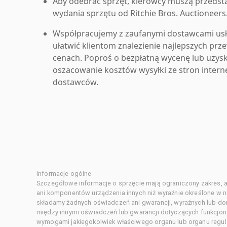
Aby odebrać sprzęt, kierowcy muszą przedst
wydania sprzętu od Ritchie Bros. Auctioneers
Współpracujemy z zaufanymi dostawcami us
ułatwić klientom znalezienie najlepszych pr
cenach. Poproś o bezpłatną wycenę lub uzys
oszacowanie kosztów wysyłki ze stron inter
dostawców.
Informacje ogólne
Szczegółowe informacje o sprzęcie mają ograniczony zakres, a
ani komponentów urządzenia innych niż wyraźnie określone w ni
składamy żadnych oświadczeń ani gwarancji, wyraźnych lub d
między innymi oświadczeń lub gwarancji dotyczących funkcjon
wymogami jakiegokolwiek właściwego organu lub organu regula