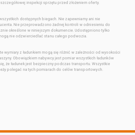
zczegółowej inspekcji sprzętu przed złożeniem oferty.
 wszystkich dostępnych biegach. Nie zapewniamy ani nie
ducenta. Nie przeprowadzono żadnej kontroli w odniesieniu do
acznie określone w niniejszym dokumencie. Udostępniono tylko
ogą nie odzwierciedlać stanu całego podwozia.
te wymiary z ładunkiem mogą się różnić w zależności od wysokości
maszyny. Obowiązkiem nabywcy jest pomiar wszystkich ładunków
ę, że ładunek jest bezpieczny podczas transportu. Wszystkie
eży polegać na tych pomiarach do celów transportowych.