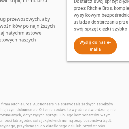
awić kopię formularza
Dostarcz swój sprzęt ciężk
.
przez Ritchie Bros. komp
wysyłkowym bezpośrednio 
ług przewozowych, aby
usłudze dostarczania przez
zewoźników po najniższych
swój sprzęt ciężki szybko
kaj natychmiastowe
netowych naszych
Wyślij do nas e-
maila
 firma Ritchie Bros. Auctioneers nie sprawdzała żadnych aspektów
niejszym dokumencie. O ile nie zostało to wyraźnie stwierdzone, nie
orozumianych, dotyczących sprzętu lub jego komponentów, w tym
alności lub zgodności z jakąkolwiek normą bezpieczeństwa bądź
cyjnego, przydatności do określonego celu lub przydatności