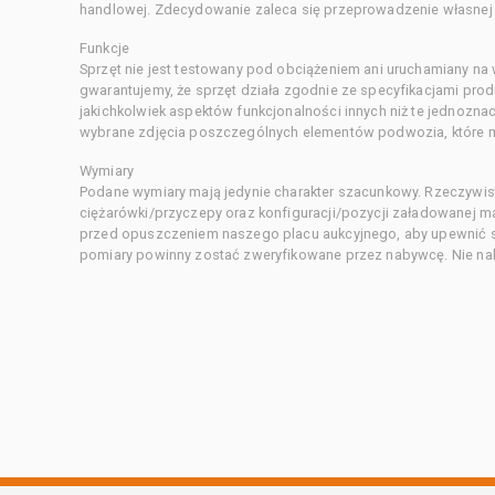
handlowej. Zdecydowanie zaleca się przeprowadzenie własnej s
Funkcje
Sprzęt nie jest testowany pod obciążeniem ani uruchamiany na
gwarantujemy, że sprzęt działa zgodnie ze specyfikacjami pro
jakichkolwiek aspektów funkcjonalności innych niż te jednozn
wybrane zdjęcia poszczególnych elementów podwozia, które m
Wymiary
Podane wymiary mają jedynie charakter szacunkowy. Rzeczywis
ciężarówki/przyczepy oraz konfiguracji/pozycji załadowanej 
przed opuszczeniem naszego placu aukcyjnego, aby upewnić si
pomiary powinny zostać zweryfikowane przez nabywcę. Nie nal